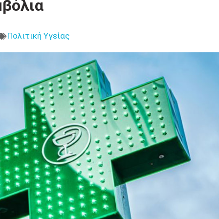
μβόλια
Πολιτική Υγείας