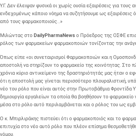
Υ.Γ. Δεν έλειψαν φυσικά οι χωρίς ουσία εξαιρέσεις για τους
ενδεχομένως κάποιο νόημα να συζητήσουμε ως εξαιρέσεις ό
από τους φαρμακοποιούς…»
Μιλώντας στο
DailyPharmaNews
o Πρόεδρος της ΟΣΦΕ επισή
ρόλος των φαρμακείων φαρμακοποιών τονίζοντας την ανάγκη
Όπως είπε «οι συνεταιρισμοί Φαρμακοποιών και η Ομοσπονδ
αποστολή να στηρίζουν το φαρμακείο της κοινότητας. Στο πλ
χρόνια κύριο αντικείμενο της δραστηριότητάς μας ήταν ο ε
ότι η αποστολή μας γίνεται περισσότερο πλουραλιστική, υπό
νέο του ρόλο που είναι αυτός στην Πρωτοβάθμια Φροντίδα Υ
δημιουργία εργαλείων τα οποία θα βοηθήσουν το φαρμακείο ν
μέσα στο ρόλο αυτό περιλαμβάνεται και ο ρόλος του ως εμβ
Ο κ. Μπιρλιράκης πιστεύει ότι ο φαρμακοποιός και το φαρμα
επιτυχία στο νέο αυτό ρόλο που πλέον επίσημα θεσμοθετήθ
νόμου.