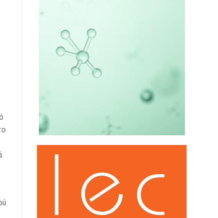
ό
το
ά
ού