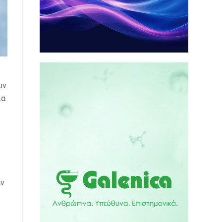
ών
λα
αν