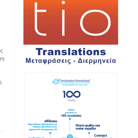
ης
τη
ό