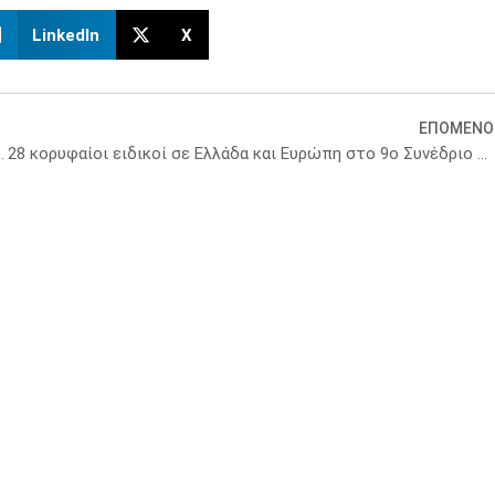
LinkedIn
X
ΕΠΟΜΕΝΟ
ις για την Johnson & Johnson
28 κορυφαίοι ειδικοί σε Ελλάδα και Ευρώπη στο 9ο Συνέδριο Αξιολόγησης Τεχνολογιών Υγείας (ΗΤΑ)