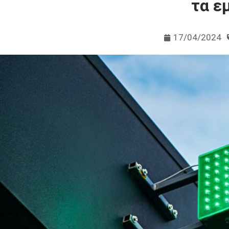
τα ε
17/04/2024