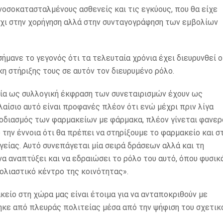
 ανοσοκατασταλμένους ασθενείς και τις εγκύους, που θα είχε
χι στην χορήγηση αλλά στην συνταγογράφηση των εμβολίων
μανε το γεγονός ότι τα τελευταία χρόνια έχει διευρυνθεί ο
 στήριξης τους σε αυτόν τον διευρυμένο ρόλο.
ία ως συλλογική έκφραση των συνεταιρισμών έχουν ως
αίσιο αυτό είναι προφανές πλέον ότι ενώ μέχρι πριν λίγα
φοδιασμός των φαρμακείων με φάρμακα, πλέον γίνεται φανερ
 την έννοια ότι θα πρέπει να στηρίξουμε το φαρμακείο και σ
γείας. Αυτό συνεπάγεται μία σειρά δράσεων αλλά και τη
α αναπτύξει και να εδραιώσει το ρόλο του αυτό, όπου φυσικ
ολιαστικό κέντρο της κοινότητας».
κείο στη χώρα μας είναι έτοιμα για να ανταποκριθούν με
ηκε από πλευράς πολιτείας μέσα από την ψήφιση του σχετικ