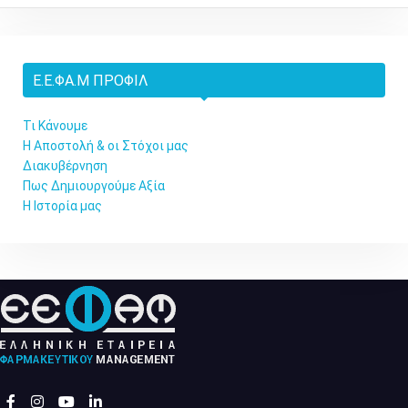
Ε.Ε.ΦΑ.Μ ΠΡΟΦΊΛ
Τι Κάνουμε
Η Αποστολή & οι Στόχοι μας
Διακυβέρνηση
Πως Δημιουργούμε Αξία
Η Ιστορία μας