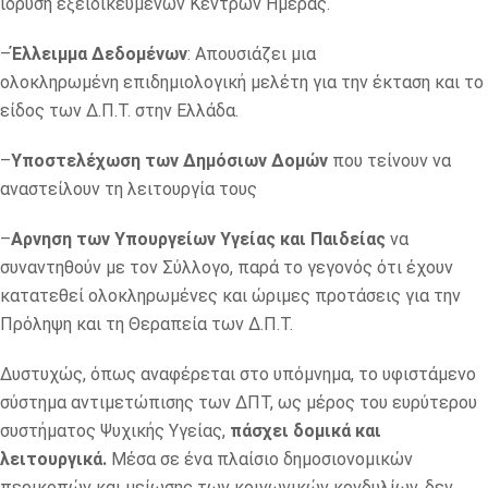
ίδρυση εξειδικευμένων Κέντρων Ημέρας.
–
Έλλειμμα Δεδομένων
: Απουσιάζει μια
ολοκληρωμένη επιδημιολογική μελέτη για την έκταση και το
είδος των Δ.Π.Τ. στην Ελλάδα.
–
Yποστελέχωση των Δημόσιων Δομών
που τείνουν να
αναστείλουν τη λειτουργία τους
–
Aρνηση των Υπουργείων Υγείας και Παιδείας
να
συναντηθούν με τον Σύλλογο, παρά το γεγονός ότι έχουν
κατατεθεί ολοκληρωμένες και ώριμες προτάσεις για την
Πρόληψη και τη Θεραπεία των Δ.Π.Τ.
Δυστυχώς, όπως αναφέρεται στο υπόμνημα, το υφιστάμενο
σύστημα αντιμετώπισης των ΔΠΤ, ως μέρος του ευρύτερου
συστήματος Ψυχικής Υγείας,
πάσχει δομικά και
λειτουργικά.
Μέσα σε ένα πλαίσιο δημοσιονομικών
περικοπών και μείωσης των κοινωνικών κονδυλίων, δεν