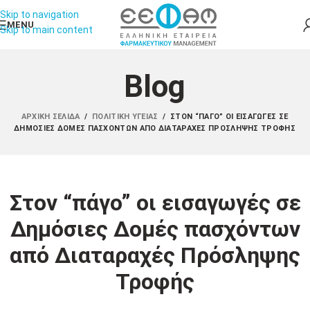
Skip to navigation
MENU
Skip to main content
Blog
ΑΡΧΙΚΉ ΣΕΛΊΔΑ
/
ΠΟΛΙΤΙΚΉ ΥΓΕΊΑΣ
/
ΣΤΟΝ “ΠΆΓΟ” ΟΙ ΕΙΣΑΓΩΓΈΣ ΣΕ
ΔΗΜΌΣΙΕΣ ΔΟΜΈΣ ΠΑΣΧΌΝΤΩΝ ΑΠΌ ΔΙΑΤΑΡΑΧΈΣ ΠΡΌΣΛΗΨΗΣ ΤΡΟΦΉΣ
Στον “πάγο” οι εισαγωγές σε
Δημόσιες Δομές πασχόντων
από Διαταραχές Πρόσληψης
Τροφής