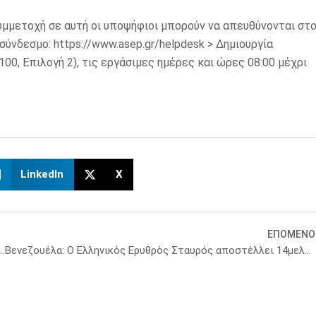
 συμμετοχή σε αυτή οι υποψήφιοι μπορούν να απευθύνονται στ
νδεσμο: https://www.asep.gr/helpdesk > Δημιουργία
00, Επιλογή 2), τις εργάσιμες ημέρες και ώρες 08:00 μέχρι
LinkedIn
X
ΕΠΟΜΕΝΟ
Δημόσιες Δομές πασχόντων από Διαταραχές Πρόσληψης Τροφής
Βενεζουέλα: Ο Ελληνικός Ερυθρός Σταυρός αποστέλλει 14μελες κλιμάκιο εθελοντών Σαμαρειτών– Διασωστών