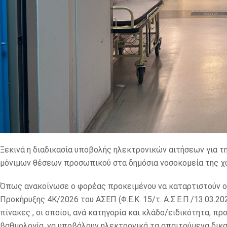
Ξεκινά η διαδικασία υποβολής ηλεκτρονικών αιτήσεων για 
μόνιμων θέσεων προσωπικού στα δημόσια νοσοκομεία της 
Όπως ανακοίνωσε ο φορέας προκειμένου να καταρτιστούν οι
Προκήρυξης 4Κ/2026 του ΑΣΕΠ (Φ.Ε.Κ. 15/τ. Α.Σ.Ε.Π./13.03.2
πίνακες , οι οποίοι, ανά κατηγορία και κλάδο/ειδικότητα, π
βαθμολογία, να υποβάλουν ηλεκτρονικά τα απαιτούμενα δικα