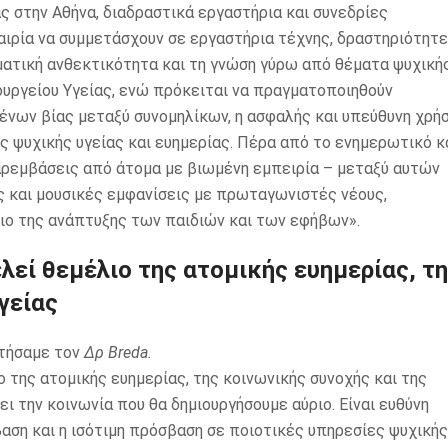
 στην Αθήνα, διαδραστικά εργαστήρια και συνεδρίες
υκαιρία να συμμετάσχουν σε εργαστήρια τέχνης, δραστηριότητ
ηματική ανθεκτικότητα και τη γνώση γύρω από θέματα ψυχική
υργείου Υγείας, ενώ πρόκειται να πραγματοποιηθούν
ένων βίας μεταξύ συνομηλίκων, η ασφαλής και υπεύθυνη χρή
ης ψυχικής υγείας και ευημερίας. Πέρα από το ενημερωτικό κ
αρεμβάσεις από άτομα με βιωμένη εμπειρία – μεταξύ αυτών
ες και μουσικές εμφανίσεις με πρωταγωνιστές νέους,
διο της ανάπτυξης των παιδιών και των εφήβων».
λεί θεμέλιο της ατομικής ευημερίας, τ
γείας
ωτήσαμε τον
Δρ
Breda.
 της ατομικής ευημερίας, της κοινωνικής συνοχής και της
ι την κοινωνία που θα δημιουργήσουμε αύριο. Είναι ευθύνη
αση και η ισότιμη πρόσβαση σε ποιοτικές υπηρεσίες ψυχικής