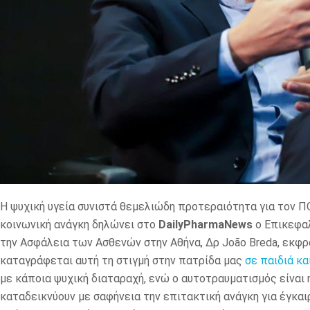
Η ψυχική υγεία συνιστά θεμελιώδη προτεραιότητα για τον Π
κοινωνική ανάγκη δηλώνει στο
DailyPharmaNews
ο Επικεφα
την Ασφάλεια των Ασθενών στην Αθήνα, Δρ João Breda, εκφρ
καταγράφεται αυτή τη στιγμή στην πατρίδα μας
σε παιδιά κα
με κάποια ψυχική διαταραχή, ενώ ο αυτοτραυματισμός είναι η
καταδεικνύουν με σαφήνεια την επιτακτική ανάγκη για έγκαι