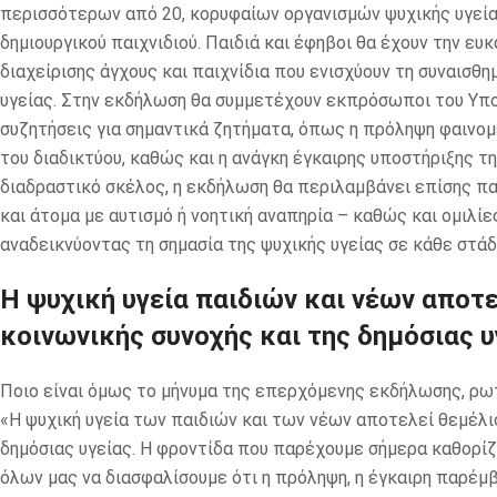
περισσότερων από 20, κορυφαίων οργανισμών ψυχικής υγείας
δημιουργικού παιχνιδιού. Παιδιά και έφηβοι θα έχουν την ε
διαχείρισης άγχους και παιχνίδια που ενισχύουν τη συναισθ
υγείας. Στην εκδήλωση θα συμμετέχουν εκπρόσωποι του Υπο
συζητήσεις για σημαντικά ζητήματα, όπως η πρόληψη φαινομ
του διαδικτύου, καθώς και η ανάγκη έγκαιρης υποστήριξης τ
διαδραστικό σκέλος, η εκδήλωση θα περιλαμβάνει επίσης π
και άτομα με αυτισμό ή νοητική αναπηρία – καθώς και ομιλί
αναδεικνύοντας τη σημασία της ψυχικής υγείας σε κάθε στά
Η ψυχική υγεία παιδιών και νέων αποτε
κοινωνικής συνοχής και της δημόσιας υ
Ποιο είναι όμως το μήνυμα της επερχόμενης εκδήλωσης, ρ
«Η ψυχική υγεία των παιδιών και των νέων αποτελεί θεμέλιο
δημόσιας υγείας. Η φροντίδα που παρέχουμε σήμερα καθορίζε
όλων μας να διασφαλίσουμε ότι η πρόληψη, η έγκαιρη παρέμβ