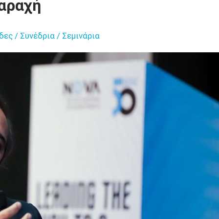
αραχή
δες / Συνέδρια / Σεμινάρια