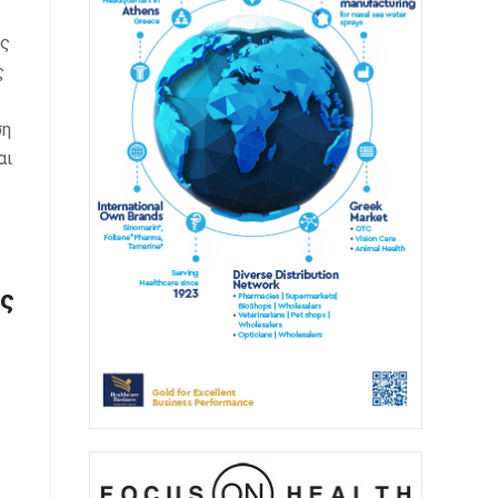
ες
ς
ση
αι
ης