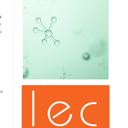
ν
ο
ι
ων
ς
ή