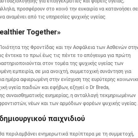
υτοαξιολόγησης για επαγγελματίες και φορείς υγείας,
ληλα, προσφέρουν στο κοινό την ευκαιρία να κατανοήσει σε
να αναμένει από τις υπηρεσίες ψυχικής υγείας.
althier Together»
 Ποιότητα της Φροντίδας και την Ασφάλεια των Ασθενών στη
ις έντεκα το πρωί έως τις πέντε το απόγευμα για πρώτη
αστηριοποιούνται στον τομέα της ψυχικής υγείας των
μένη εμπειρία, σε μια ανοιχτή, συμμετοχική συνάντηση για
ι μια ημέρα αφιερωμένη στην ενίσχυση της ευρύτερης κοινωνικ
ή υγεία παιδιών και εφήβων, εξηγεί ο Dr Breda,
της συναισθηματικής ευημερίας, η ανταλλαγή τεκμηριωμένων
φροντιστών, νέων και των αρμόδιων φορέων ψυχικής υγείας.
δημιουργικού παιχνιδιού
, θα περιλαμβάνει ενημερωτικά περίπτερα με τη συμμετοχή,