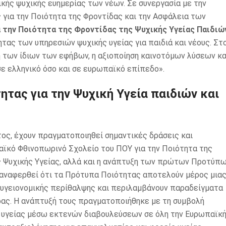
ικής ψυχικής ευημερίας των νέων. Σε συνεργασία με την
 για την Ποιότητα της Φροντίδας και την Ασφάλεια των
 την Ποιότητα της Φροντίδας της Ψυχικής Υγείας Παιδιώ
ητας των υπηρεσιών ψυχικής υγείας για παιδιά και νέους. Στ
 των ίδιων των εφήβων, η αξιοποίηση καινοτόμων λύσεων κα
σε ελληνικό όσο και σε ευρωπαϊκό επίπεδο».
ητας για την Ψυχική Υγεία παιδιών και
τος, έχουν πραγματοποιηθεί σημαντικές δράσεις και
ϊκό Φθινοπωρινό Σχολείο του ΠΟΥ για την Ποιότητα της
ς Ψυχικής Υγείας, αλλά και η ανάπτυξη των πρώτων Προτύπ
αν αναφερθεί ότι τα Πρότυπα Ποιότητας αποτελούν μέρος μια
 υγειονομικής περίθαλψης και περιλαμβάνουν παραδείγματα
ας. Η ανάπτυξή τους πραγματοποιήθηκε με τη συμβολή
ς υγείας μέσω εκτενών διαβουλεύσεων σε όλη την Ευρωπαϊκ