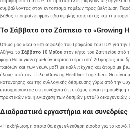
Περιφέρεια του ΠΟΥ. Τα Πρότυπα λειτουργούν ως εργαλείο α
συμβάλλοντας στον εντοπισμό τομέων προς βελτίωση. Παράλ
βάθος τι σημαίνει φροντίδα υψηλής ποιότητας και τι μπορεί 
Το Σάββατο στο Ζάππειο το «Growing He
Όπως μας λέει ο Επικεφαλής του Γραφείου του ΠΟΥ για την
Αθήνα, το
Σάββατο 10 Μαΐου
στον κήπο του Ζαππείου από τ
φορά θα συγκεντρωθούν περισσότεροι από 20 φορείς που δρ
παιδιών και των νέων, μαζί με καλλιτέχνες και άτομα με βιω
όλους, υπό τον τίτλο «Growing Healthier Together». Θα είνα
κατανόησης και της συλλογικής δέσμευσης γύρω από την ψυχικ
επισημαίνοντας στη συνέχεια ότι στόχος είναι η προώθηση 
πρακτικών και η ενίσχυση των δεσμών μεταξύ οικογενειών, 
Διαδραστικά εργαστήρια και συνεδρίες 
«Η εκδήλωση, η οποία θα έχει ελεύθερη είσοδο για το κοινό