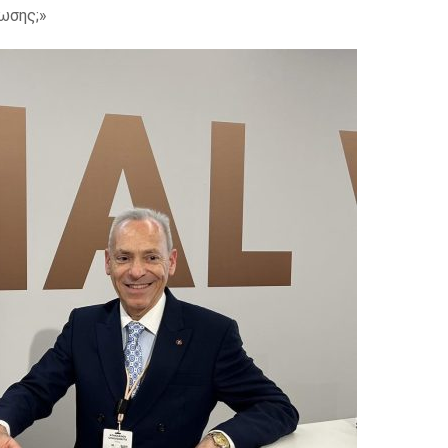
ωσης;»