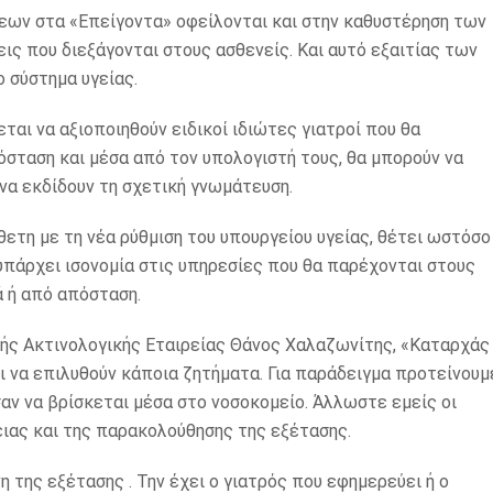
εων στα «Επείγοντα» οφείλονται και στην καθυστέρηση των
ις που διεξάγονται στους ασθενείς. Και αυτό εξαιτίας των
 σύστημα υγείας.
εται να αξιοποιηθούν ειδικοί ιδιώτες γιατροί που θα
όσταση και μέσα από τον υπολογιστή τους, θα μπορούν να
να εκδίδουν τη σχετική γνωμάτευση.
ίθετη με τη νέα ρύθμιση του υπουργείου υγείας, θέτει ωστόσο
υπάρχει ισονομία στις υπηρεσίες που θα παρέχονται στους
ά ή από απόσταση.
κής Ακτινολογικής Εταιρείας Θάνος Χαλαζωνίτης, «Καταρχάς
ει να επιλυθούν κάποια ζητήματα. Για παράδειγμα προτείνουμ
σαν να βρίσκεται μέσα στο νοσοκομείο. Άλλωστε εμείς οι
ειας και της παρακολούθησης της εξέτασης.
 της εξέτασης . Την έχει ο γιατρός που εφημερεύει ή ο