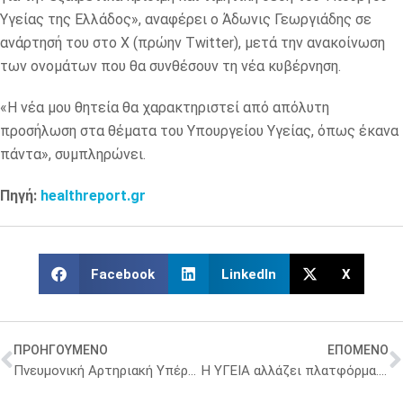
Υγείας της Ελλάδος», αναφέρει ο Άδωνις Γεωργιάδης σε
ανάρτησή του στο Χ (πρώην Twitter), μετά την ανακοίνωση
των ονομάτων που θα συνθέσουν τη νέα κυβέρνηση.
«Η νέα μου θητεία θα χαρακτηριστεί από απόλυτη
προσήλωση στα θέματα του Υπουργείου Υγείας, όπως έκανα
πάντα», συμπληρώνει.
Πηγή:
healthreport.gr
Facebook
LinkedIn
X
ΠΡΟΗΓΟΥΜΕΝΟ
ΕΠΟΜΕΝΟ
Πνευμονική Αρτηριακή Υπέρταση: Το sotatercept στον θεραπευτικό αλγόριθμο ζητούν Έλληνες επιστήμονες
Η ΥΓΕΙΑ αλλάζει πλατφόρμα. Η μεγάλη εικόνα και οι προεκτάσεις