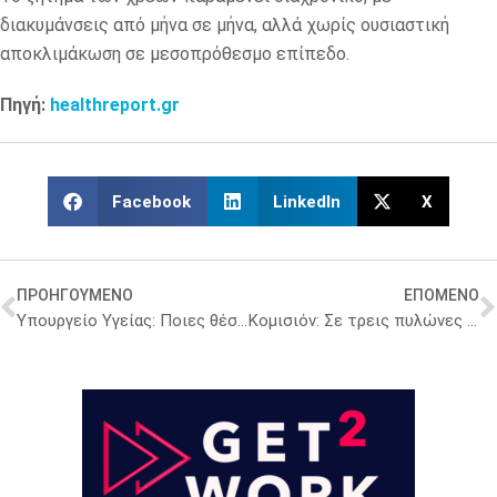
διακυμάνσεις από μήνα σε μήνα, αλλά χωρίς ουσιαστική
αποκλιμάκωση σε μεσοπρόθεσμο επίπεδο.
Πηγή:
healthreport.gr
Facebook
LinkedIn
X
ΠΡΟΗΓΟΥΜΕΝΟ
ΕΠΟΜΕΝΟ
Υπουργείο Υγείας: Ποιες θέσεις σε μεγάλους Οργανισμούς δεν θα προκηρυχθούν μέσω ΑΣΕΠ πριν τις εκλογές – Όλες οι πληροφορίες
Κομισιόν: Σε τρεις πυλώνες η (σταδιακή) κατάργηση των δοκιμών χημικής ασφαλείας σε ζώα