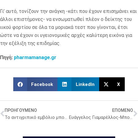
Γι’ αυτό, τονίζουν την ανάγκη -κάτι που έχουν επισημάνει και
άλλοι επιστήμονες- να ενσωματωθεί πλέον ο δείκτης του
ιικού φορτίου σε όλα τα μοριακά τεστ που γίνονται, έτσι
ώστε να έχουν οι υγειονομικές αρχές καλύτερη εικόνα για
την εξέλιξη της επιδημίας.
Πηγή:
pharmamanage.gr
Facebook
LinkedIn
X
ΠΡΟΗΓΟΥΜΕΝΟ
ΕΠΟΜΕΝΟ
Το αντιγριπικό εμβόλιο μπορεί να βοηθήσει την άμυνα του οργανισμού κατά του κοροναϊού, σύμφωνα με μελέτη
Ευάγγελος Γιαμαρέλλος-Μπουρμπούλης: «Πιστεύουμε ότι βρήκαμε τον τρόπο να σταματήσουμε τη διασωλήνωση»