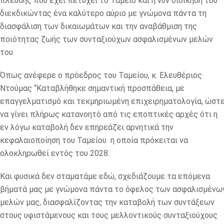
πλεύσης που έχει πετύχει το Ταμείο και η νυν διοίκηση του
διεκδικώντας ένα καλύτερο αύριο με γνώμονα πάντα τη
διασφάλιση των δικαιωμάτων και την αναβάθμιση της
ποιότητας ζωής των συνταξιούχων ασφαλισμένων μελών
του.
Όπως ανέφερε ο πρόεδρος του Ταμείου, κ. Ελευθέριος
Ντούμας “Καταβλήθηκε σημαντική προσπάθεια, με
επαγγελματισμό και τεκμηριωμένη επιχειρηματολογία, ώστ
να γίνει πλήρως κατανοητό από τις εποπτικές αρχές ότι η
εν λόγω καταβολή δεν επηρεάζει αρνητικά την
κεφαλαιοποίηση του Ταμείου η οποία πρόκειται να
ολοκληρωθεί εντός του 2028.
Και φυσικά δεν σταματάμε εδώ, σχεδιάζουμε τα επόμενα
βήματά μας με γνώμονα πάντα το όφελος των ασφαλισμένω
μελών μας, διασφαλίζοντας την καταβολή των συντάξεων
στους υφιστάμενους και τους μελλοντικούς συνταξιούχους