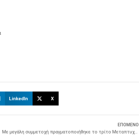
α
LinkedIn
X
ΕΠΟΜΕΝΟ
Με μεγάλη συμμετοχή πραγματοποιήθηκε το τρίτο Μεταπτυχιακό Σεμινάριο με θέμα «Η ορθολογική διαχείριση των αντιβιοτικών στο νοσοκομείο» που διοργάνωσε ο ΙΣΑ, υπό την αιγίδα του ΕΚΠΑ