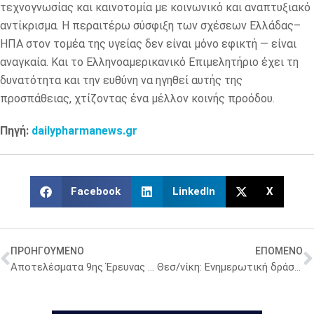
τεχνογνωσίας και καινοτομία με κοινωνικό και αναπτυξιακό
αντίκρισμα. Η περαιτέρω σύσφιξη των σχέσεων Ελλάδας–
ΗΠΑ στον τομέα της υγείας δεν είναι μόνο εφικτή — είναι
αναγκαία. Και το Ελληνοαμερικανικό Επιμελητήριο έχει τη
δυνατότητα και την ευθύνη να ηγηθεί αυτής της
προσπάθειας, χτίζοντας ένα μέλλον κοινής προόδου.
Πηγή:
dailypharmanews.gr
Facebook
LinkedIn
X
ΠΡΟΗΓΟΥΜΕΝΟ
ΕΠΟΜΕΝΟ
Αποτελέσματα 9ης Έρευνας του Lung Cancer Europe (LuCE) για την Ελλάδα
Θεσ/νίκη: Ενημερωτική δράση για το μελάνωμα και τις επιπτώσεις του καύσωνα από τον ΕΕΣ