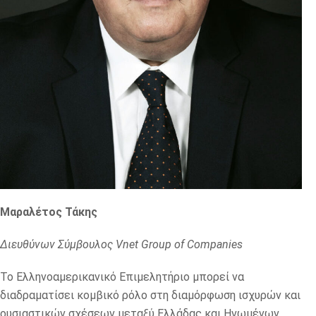
Μαραλέτος Τάκης
Διευθύνων Σύμβουλος Vnet
Group
of
Companies
Το Ελληνοαμερικανικό Επιμελητήριο μπορεί να
διαδραματίσει κομβικό ρόλο στη διαμόρφωση ισχυρών και
ουσιαστικών σχέσεων μεταξύ Ελλάδας και Ηνωμένων