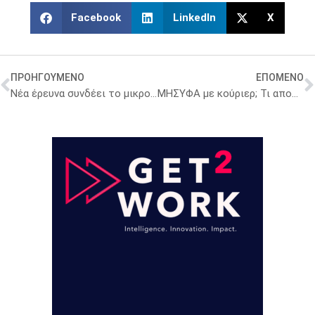
Facebook
LinkedIn
X
ΠΡΟΗΓΟΥΜΕΝΟ
ΕΠΟΜΕΝΟ
Νέα έρευνα συνδέει το μικροβίωμα του λεπτού εντέρου με τον διαβήτη τύπου 2
ΜΗΣΥΦΑ με κούριερ; Τι αποφάσισε η Ε.Ε.; Τι απαντά ο Απ. Βαλτάς;