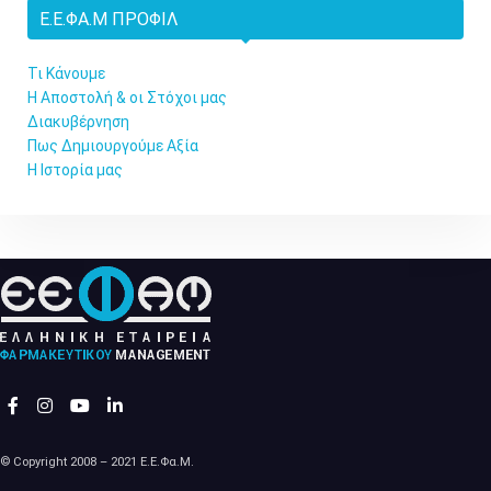
Ε.Ε.ΦΑ.Μ ΠΡΟΦΊΛ
Τι Κάνουμε
Η Αποστολή & οι Στόχοι μας
Διακυβέρνηση
Πως Δημιουργούμε Αξία
Η Ιστορία μας
© Copyright 2008 – 2021 Ε.Ε.Φα.Μ.