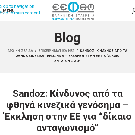
Skip to navigation
MENU
Skip to main content
Blog
ΑΡΧΙΚΉ ΣΕΛΊΔΑ
/
ΕΠΙΧΕΙΡΗΜΑΤΙΚΆ ΝΈΑ
/
SANDOZ: ΚΊΝΔΥΝΟΣ ΑΠΌ ΤΑ
ΦΘΗΝΆ ΚΙΝΕΖΙΚΆ ΓΕΝΌΣΗΜΑ – ΈΚΚΛΗΣΗ ΣΤΗΝ ΕΕ ΓΙΑ “ΔΊΚΑΙΟ
ΑΝΤΑΓΩΝΙΣΜΌ”
Sandoz: Κίνδυνος από τα
φθηνά κινεζικά γενόσημα –
Έκκληση στην ΕΕ για “δίκαιο
ανταγωνισμό”