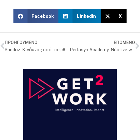
Facebook
LinkedIn
X
ΠΡΟΗΓΟΥΜΕΝΟ
ΕΠΟΜΕΝΟ
Sandoz: Κίνδυνος από τα φθηνά κινεζικά γενόσημα – Έκκληση στην ΕΕ για “δίκαιο ανταγωνισμό”
Peifasyn Academy: Νέο live webinar για τη Χρόνια Φλεβική Ανεπάρκεια