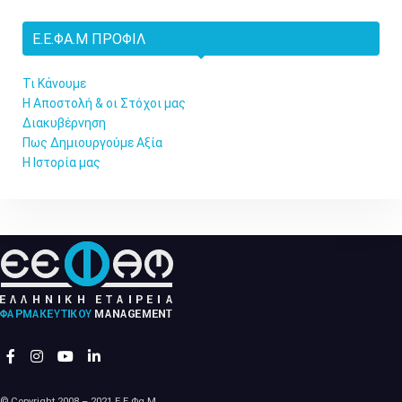
Ε.Ε.ΦΑ.Μ ΠΡΟΦΊΛ
Τι Κάνουμε
Η Αποστολή & οι Στόχοι μας
Διακυβέρνηση
Πως Δημιουργούμε Αξία
Η Ιστορία μας
© Copyright 2008 – 2021 Ε.Ε.Φα.Μ.