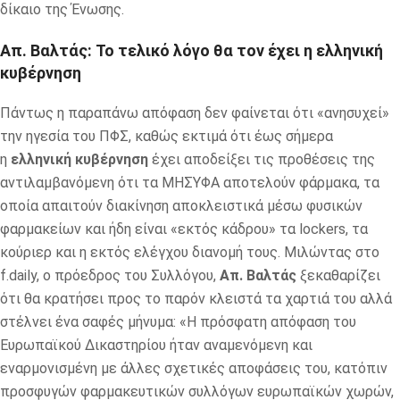
δίκαιο της Ένωσης.
Απ. Βαλτάς: Το τελικό λόγο θα τον έχει η ελληνική
κυβέρνηση
Πάντως η παραπάνω απόφαση δεν φαίνεται ότι «ανησυχεί»
την ηγεσία του ΠΦΣ, καθώς εκτιμά ότι έως σήμερα
η
ελληνική κυβέρνηση
έχει αποδείξει τις προθέσεις της
αντιλαμβανόμενη ότι τα ΜΗΣΥΦΑ αποτελούν φάρμακα, τα
οποία απαιτούν διακίνηση αποκλειστικά μέσω φυσικών
φαρμακείων και ήδη είναι «εκτός κάδρου» τα lockers, τα
κούριερ και η εκτός ελέγχου διανομή τους. Μιλώντας στο
f.daily, ο πρόεδρος του Συλλόγου,
Απ. Βαλτάς
ξεκαθαρίζει
ότι θα κρατήσει προς το παρόν κλειστά τα χαρτιά του αλλά
στέλνει ένα σαφές μήνυμα: «Η πρόσφατη απόφαση του
Ευρωπαϊκού Δικαστηρίου ήταν αναμενόμενη και
εναρμονισμένη με άλλες σχετικές αποφάσεις του, κατόπιν
προσφυγών φαρμακευτικών συλλόγων ευρωπαϊκών χωρών,