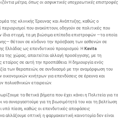
ιζόντια μέτρα, όπως οι ασφυκτικές υποχρεωτικές επιστροφές
μέα της κλινικής Έρευνας και Ανάπτυξης, καθώς ο
ί περιορισμοί που ανακύπτουν, οδηγούν σε πολιτικές που
ν ίδια στιγμή, τα μη βιώσιμα επίπεδα επιστροφών —τα οποία
νης— θέτουν σε κίνδυνο την πρόσβαση των ασθενών σε
της Ελλάδας ως επενδυτικού προορισμού. Η
Kavita
ητα της χώρας, απαιτείται αλλαγή προσέγγισης, με τη
 εταίρος σε αυτή την προσπάθεια. Η δημιουργία ενός
ξία των θεραπειών, σε συνδυασμό με την αναμόρφωση του
 οικονομικών κινήτρων για επενδύσεις σε έρευνα και
ων πολυεθνικών εταιρειών.
ωρίζουμε τα θετικά βήματα που έχει κάνει η Πολιτεία για τ
ι να συνεργαστούμε για τη βιωσιμότητά του και τη βελτίωση
ι υπό πίεση, καθώς οι επενδυτικές αποφάσεις
να αλλάξουμε οπτική: η φαρμακευτική καινοτομία δεν είναι