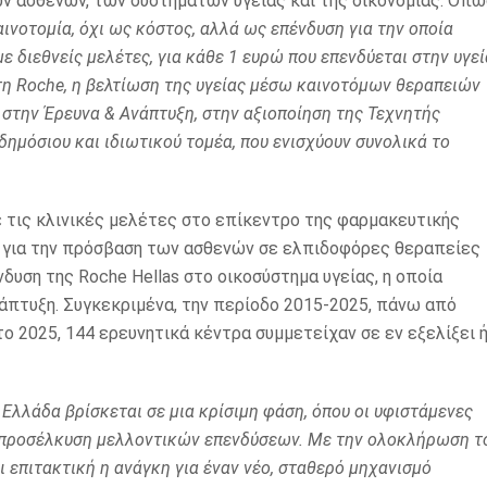
ν ασθενών, των συστημάτων υγείας και της οικονομίας. Όπω
νοτομία, όχι ως κόστος, αλλά ως επένδυση για την οποία
με διεθνείς μελέτες, για κάθε 1 ευρώ που επενδύεται στην υγεί
Στη Roche, η βελτίωση της υγείας μέσω καινοτόμων θεραπειών
 στην Έρευνα & Ανάπτυξη, στην αξιοποίηση της Τεχνητής
ημόσιου και ιδιωτικού τομέα, που ενισχύουν συνολικά το
 τις κλινικές μελέτες στο επίκεντρο της φαρμακευτικής
 για την πρόσβαση των ασθενών σε ελπιδοφόρες θεραπείες
υση της Roche Hellas στο οικοσύστημα υγείας, η οποία
άπτυξη. Συγκεκριμένα, την περίοδο 2015-2025, πάνω από
το 2025, 144 ερευνητικά κέντρα συμμετείχαν σε εν εξελίξει 
Ελλάδα βρίσκεται σε μια κρίσιμη φάση, όπου οι υφιστάμενες
ν προσέλκυση μελλοντικών επενδύσεων. Με την ολοκλήρωση τ
 επιτακτική η ανάγκη για έναν νέο, σταθερό μηχανισμό