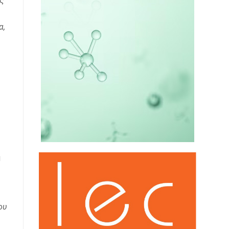
ς
α,
ή
ου