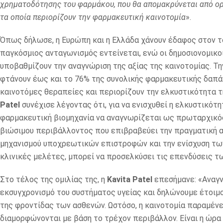
χρηματοδότησης του φαρμάκου, που θα απομακρύνεται από ορ
τα οποία περιορίζουν την φαρμακευτική καινοτομία
».
Όπως δήλωσε, η Ευρώπη και η Ελλάδα χάνουν έδαφος στον το
παγκόσμιος ανταγωνισμός εντείνεται, ενώ οι δημοσιονομικο
υποβαθμίζουν την αναγνώριση της αξίας της καινοτομίας. Τη
φτάνουν έως και το 76% της συνολικής φαρμακευτικής δαπά
καινοτόμες θεραπείες και περιορίζουν την ελκυστικότητα 
Patel
συνέχισε λέγοντας ότι, για να ενισχυθεί η ελκυστικότ
φαρμακευτική βιομηχανία να αναγνωρίζεται ως πρωταρχικός
βιώσιμου περιβάλλοντος που επιβραβεύει την πραγματική α
μηχανισμού υποχρεωτικών επιστροφών και την ενίσχυση των
κλινικές μελέτες, μπορεί να προσελκύσει τις επενδύσεις τ
Στο τέλος της ομιλίας της, η
Kavita Patel
επεσήμανε: «Αναγν
εκσυγχρονισμό του συστήματος υγείας και δηλώνουμε έτοιμο
της φροντίδας των ασθενών. Ωστόσο, η καινοτομία παραμένε
διαμορφώνονται με βάση το τρέχον περιβάλλον. Είναι η ώρα 