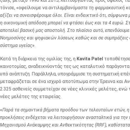
ζωής μεταξύ 1990 και 2015, λειτουργώντας προς όφελος τω
τόνισε, «οφείλουμε να
αντιλαμβανόμαστε τη φαρμακευτική και
αξίζει να συνεισφέρουμε όλοι. Είναι ενδεικτικό ότι, σύμφωνα 
η οικονομική απόδοση μπορεί να φτάσει έως και τα 4 ευρώ. 
αποτελεί βασική μας αποστολή. Στο πλαίσιο αυτό, επενδύουμε
Νοημοσύνης και ψηφιακών λύσεων, καθώς και σε συμπράξεις δ
σύστημα υγείας
».
Κατά τη διάρκεια της ομιλίας της, η
Kavita Patel
τοποθέτησε
καινοτομίας,
αναδεικνύοντάς τες ως καταλυτικό παράγοντα
υπό ανάπτυξη. Παράλληλα, υπογράμμισε τη συστηματική επένδ
μεταφράζεται σε ένα ισχυρό αποτύπωμα στην Έρευνα και Αν
2.325 ασθενείς συμμετείχαν σε νέες κλινικές μελέτες, ενώ 
νέες μελέτες της εταιρείας.
«
Παρά τα σημαντικά βήματα προόδου των τελευταίων ετών, η 
προκλήσεις ενδέχεται να λειτουργήσουν ανασταλτικά για τη
Μηχανισμού Ανάκαμψης και Ανθεκτικότητας (RRF), καθίσταται