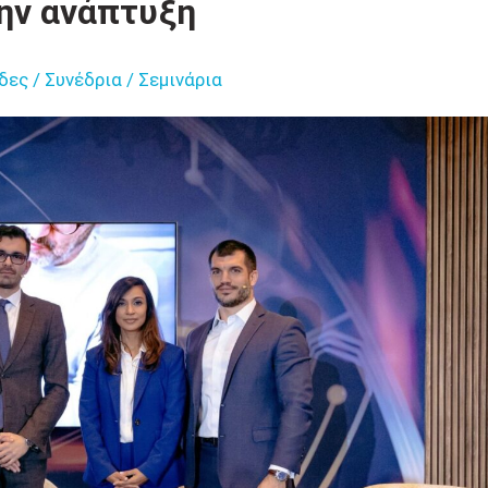
την ανάπτυξη
δες / Συνέδρια / Σεμινάρια