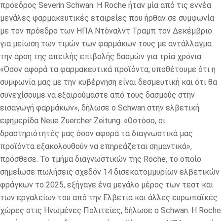
πρόεδρος Severin Schwan. Η Roche ήταν μία από τις εννέα
μεγάλες φαρμακευτικές εταιρείες που ήρθαν σε συμφωνία
με τον πρόεδρο των ΗΠΑ Ντόναλντ Τραμπ τον Δεκέμβριο
για μείωση των τιμών των φαρμάκων τους με αντάλλαγμα
την άρση της απειλής επιβολής δασμών για τρία χρόνια.
«Όσον αφορά τα φαρμακευτικά προϊόντα, υποθέτουμε ότι η
συμφωνία μας με την κυβέρνηση είναι δεσμευτική και ότι θα
συνεχίσουμε να εξαιρούμαστε από τους δασμούς στην
εισαγωγή φαρμάκων», δήλωσε ο Schwan στην ελβετική
εφημερίδα Neue Zuercher Zeitung. «Ωστόσο, οι
δραστηριότητές μας όσον αφορά τα διαγνωστικά μας
προϊόντα εξακολουθούν να επηρεάζεται σημαντικά»,
πρόσθεσε. Το τμήμα διαγνωστικών της Roche, το οποίο
σημείωσε πωλήσεις σχεδόν 14 δισεκατομμυρίων ελβετικών
φράγκων το 2025, εξήγαγε ένα μεγάλο μέρος των τεστ και
των εργαλείων του από την Ελβετία και άλλες ευρωπαϊκές
χώρες στις Ηνωμένες Πολιτείες, δήλωσε ο Schwan. Η Roche