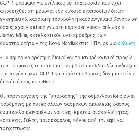
GLP-1 φάρμακο για ενήλικες με παχυσαρκία που έχει
αποδειχθεί ότι μειώνει τον κίνδυνο επεισοδίων όπως
εγκεφαλικό, καρδιακή προσβολή ή καρδιαγγειακό θάνατο σε
όσους έχουν επίσης γνωστή καρδιακή νόσο», δήλωσε ο
Jamey Millar, εκτελεστικός αντιπρόεδρος των
δραστηριοτήτων της Novo Nordisk στις ΗΠΑ, σε μια
δήλωση
.
«Το σημερινό ορόσημο διευρύνει το ισχυρό κλινικό προφίλ
του φαρμάκου, το οποίο περιλαμβάνει πολλαπλές ενδείξεις
που κανένα άλλο GLP-1 για απώλεια βάρους δεν μπορεί να
διεκδικήσει», πρόσθεσε.
Οι παρενέργειες της “υπερδόσης” της σεμαγλουτίδης είναι
παρόμοιες με αυτές άλλων φαρμάκων απώλειας βάρους,
συμπεριλαμβανομένων ναυτίας, εμετού, δυσκοιλιότητας,
κόπωσης, ζάλης, πονοκεφάλου, πόνου από την αφή και
τριχόπτωσης.