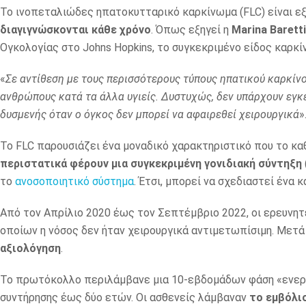
Το ινοπεταλιώδες ηπατοκυτταρικό καρκίνωμα (FLC) είναι ε
διαγιγνώσκονται κάθε χρόνο
. Όπως εξηγεί η
Marina Baretti
Oγκολογίας στο Johns Hopkins, το συγκεκριμένο είδος καρκ
«
Σε αντίθεση με τους περισσότερους τύπους ηπατικού καρκίνο
ανθρώπους κατά τα άλλα υγιείς. Δυστυχώς, δεν υπάρχουν εγκ
δυσμενής όταν ο όγκος δεν μπορεί να αφαιρεθεί χειρουργικά
»
Το FLC παρουσιάζει ένα μοναδικό χαρακτηριστικό που το κα
περιστατικά φέρουν μια συγκεκριμένη γονιδιακή σύντηξη
το
ανοσοποιητικό σύστημα
. Έτσι, μπορεί να σχεδιαστεί ένα
Από τον Απρίλιο 2020 έως τον Σεπτέμβριο 2022, οι ερευνη
οποίων η νόσος δεν ήταν χειρουργικά αντιμετωπίσιμη. Μετ
αξιολόγηση
.
Το πρωτόκολλο περιλάμβανε μια 10-εβδομάδων φάση «ενεργ
συντήρησης έως δύο ετών. Οι ασθενείς λάμβαναν
το εμβόλι