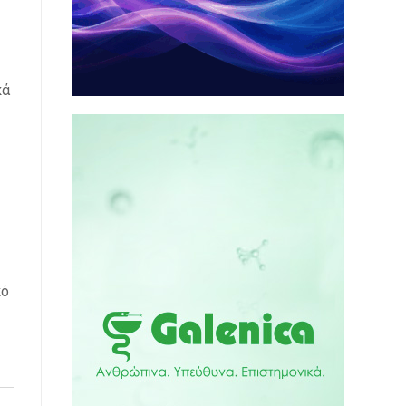
κά
κό