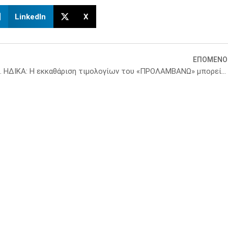
LinkedIn
X
ΕΠΟΜΕΝΟ
υγείας 220 εκατομμύρια λίρες
ΗΔΙΚΑ: Η εκκαθάριση τιμολογίων του «ΠΡΟΛΑΜΒΑΝΩ» μπορεί να καθυστερήσει