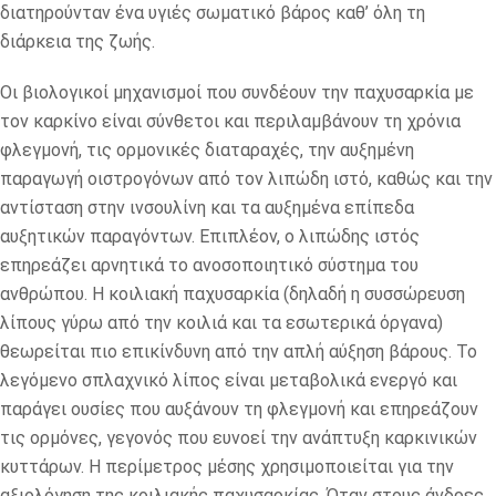
διατηρούνταν ένα υγιές σωματικό βάρος καθ’ όλη τη
διάρκεια της ζωής.
Οι βιολογικοί μηχανισμοί που συνδέουν την παχυσαρκία με
τον καρκίνο είναι σύνθετοι και περιλαμβάνουν τη χρόνια
φλεγμονή, τις ορμονικές διαταραχές, την αυξημένη
παραγωγή οιστρογόνων από τον λιπώδη ιστό, καθώς και την
αντίσταση στην ινσουλίνη και τα αυξημένα επίπεδα
αυξητικών παραγόντων. Επιπλέον, ο λιπώδης ιστός
επηρεάζει αρνητικά το ανοσοποιητικό σύστημα του
ανθρώπου. Η κοιλιακή παχυσαρκία (δηλαδή η συσσώρευση
λίπους γύρω από την κοιλιά και τα εσωτερικά όργανα)
θεωρείται πιο επικίνδυνη από την απλή αύξηση βάρους. Το
λεγόμενο σπλαχνικό λίπος είναι μεταβολικά ενεργό και
παράγει ουσίες που αυξάνουν τη φλεγμονή και επηρεάζουν
τις ορμόνες, γεγονός που ευνοεί την ανάπτυξη καρκινικών
κυττάρων. Η περίμετρος μέσης χρησιμοποιείται για την
αξιολόγηση της κοιλιακής παχυσαρκίας. Όταν στους άνδρες