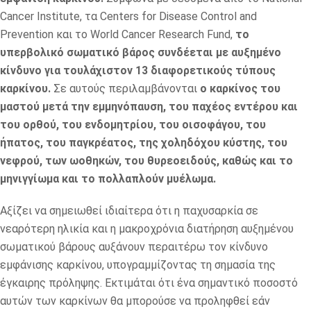
Cancer Institute, τα Centers for Disease Control and
Prevention και το World Cancer Research Fund,
το
υπερβολικό σωματικό βάρος συνδέεται με αυξημένο
κίνδυνο για τουλάχιστον 13 διαφορετικούς τύπους
καρκίνου.
Σε αυτούς περιλαμβάνονται
ο καρκίνος του
μαστού μετά την εμμηνόπαυση, του παχέος εντέρου και
του ορθού, του ενδομητρίου, του οισοφάγου, του
ήπατος, του παγκρέατος, της χοληδόχου κύστης, του
νεφρού, των ωοθηκών, του θυρεοειδούς, καθώς και το
μηνιγγίωμα και το πολλαπλούν μυέλωμα.
Αξίζει να σημειωθεί ιδιαίτερα ότι η παχυσαρκία σε
νεαρότερη ηλικία και η μακροχρόνια διατήρηση αυξημένου
σωματικού βάρους αυξάνουν περαιτέρω τον κίνδυνο
εμφάνισης καρκίνου, υπογραμμίζοντας τη σημασία της
έγκαιρης πρόληψης. Εκτιμάται ότι ένα σημαντικό ποσοστό
αυτών των καρκίνων θα μπορούσε να προληφθεί εάν