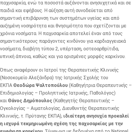
παχυσαρκία, ενώ τα ποσοστά αυξάνονται ανησυχητικά και σε
παιδιά και εφήβους. Η αύξηση αυτή συνοδεύεται από
σημαντική επιβάρυνση των συστημάτων υγείας και από
αυξημένη νοσηρότητα και θνησιμότητα που σχετίζονται με
χρόνια νοσήματα. Η παχυσαρκία αποτελεί έναν από τους
σημαντικότερους παράγοντες κινδύνου για καρδιαγγειακά
νοσήματα, διαβήτη τύπου 2, υπέρταση, οστεοαρθρίτιδα,
υπνική άπνοια, καθώς και για ορισμένες μορφές καρκίνου.
Όπως αναφέρουν οι Ιατροί της Θεραπευτικής Κλινικής
(Νοσοκομείο Αλεξάνδρα) της Ιατρικής Σχολής του
ΕΚΠΑ
Θεοδώρα Ψαλτοπούλου
(Καθηγήτρια Θεραπευτικής –
Επιδημιολογίας – Προληπτικής Ιατρικής, Παθολόγος)
και
Θάνος Δημόπουλος
(Καθηγητής Θεραπευτικής –
Ογκολογίας – Αιματολογίας, Διευθυντής Θεραπευτικής
Κλινικής, τ. Πρύτανης ΕΚΠΑ),
ιδιαίτερη ανησυχία προκαλεί
η ισχυρά τεκμηριωμένη σχέση της παχυσαρκίας με την
εμφάνιση καρκίνου.
Σύμφωνα με δεδομένα από το National