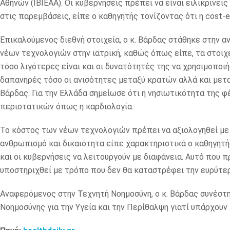
Αθηνών (ΙΒΙΕΑΑ). Οι κυβερνήσεις πρέπει να είναι ειλικρινείς
στις παρεμβάσεις, είπε ο καθηγητής τονίζοντας ότι η cost-ef
Επικαλούμενος διεθνή στοιχεία, ο κ. Βάρδας στάθηκε στην 
νέων τεχνολογιών στην ιατρική, καθώς όπως είπε, τα στοιχε
τόσο λιγότερες είναι και οι δυνατότητές της να χρησιμοποιή
δαπανηρές τόσο οι ανισότητες μεταξύ κρατών αλλά και μετα
Βάρδας. Για την Ελλάδα σημείωσε ότι η νησιωτικότητα της 
περιστατικών όπως η καρδιολογία.
Το κόστος των νέων τεχνολογιών πρέπει να αξιολογηθεί με
ανθρωπισμό και δικαιότητα είπε χαρακτηριστικά ο καθηγητή
και οι κυβερνήσεις να λειτουργούν με διαφάνεια. Αυτό που π
υποστηριχθεί με τρόπο που δεν θα καταστρέφει την ευρύτε
Αναφερόμενος στην Τεχνητή Νοημοσύνη, ο κ. Βάρδας συνέστ
Νοημοσύνης για την Υγεία και την Περίθαλψη γιατί υπάρχουν