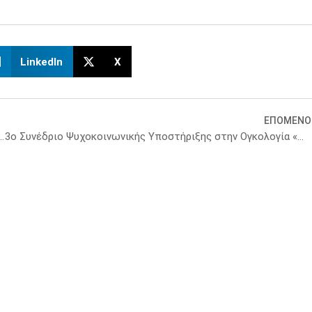
LinkedIn
X
ΕΠΟΜΕΝΟ
ικής αποζημίωσης έτοιμο να λειτουργήσει από τις αρχές του 2026
3ο Συνέδριο Ψυχοκοινωνικής Υποστήριξης στην Ογκολογία «Δημιουργώντας το πλαίσιο, Διεκδικώντας το Αύριο»