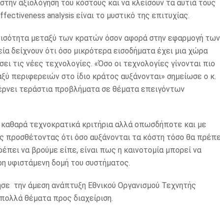
 στην αξιολόγηση του κόστους και να κλείσουν τα αυτιά τους
fectiveness analysis είναι το μυστικό της επιτυχίας.
ανισότητα μεταξύ των κρατών όσον αφορά στην εφαρμογή των
ία δείχνουν ότι όσο μικρότερα εισοδήματα έχει μια χώρα
σει τις νέες τεχνολογίες. «Όσο οι τεχνολογίες γίνονται πιο
ξύ περιφερειών στο ίδιο κράτος αυξάνονται» σημείωσε ο κ.
φέρνει τεράστια προβλήματα σε θέματα επειγόντων
 καθαρά τεχνοκρατικά κριτήρια αλλά οπωσδήποτε και με
ς προσθέτοντας ότι όσο αυξάνονται τα κόστη τόσο θα πρέπε
ρέπει να βρούμε είπε, είναι πως η καινοτομία μπορεί να
ρη υφιστάμενη δομή του συστήματος.
ησε την άμεση ανάπτυξη Εθνικού Οργανισμού Τεχνητής
 πολλά θέματα προς διαχείριση.