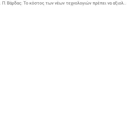
ινική Πρακτική
Π. Βάρδας: Το κόστος των νέων τεχνολογιών πρέπει να αξιολογηθεί με τεχνοκρατικά κριτήρια αλλά και με ανθρωπισμό