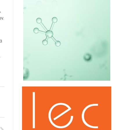
,
ν.
α
ι