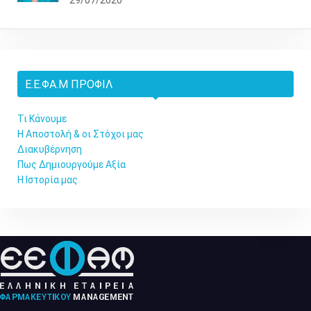
29/07/2026
Ε.Ε.ΦΑ.Μ ΠΡΟΦΊΛ
Τι Κάνουμε
Η Αποστολή & οι Στόχοι μας
Διακυβέρνηση
Πως Δημιουργούμε Αξία
Η Ιστορία μας