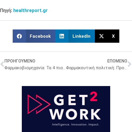
Πηγή:
healthreport.gr
Facebook
LinkedIn
X
ΠΡΟΗΓΟΥΜΕΝΟ
ΕΠΟΜΕΝΟ
Φαρμακοβιομηχανία: Τα 4 πιο συχνά λάθη στις προσλήψεις ανώτερων στελεχών
Φαρμακευτική πολιτική: Προβληματισμός για φαρμακευτικές ελλείψεις, επάρκεια της αγοράς και μεταρρυθμίσεις