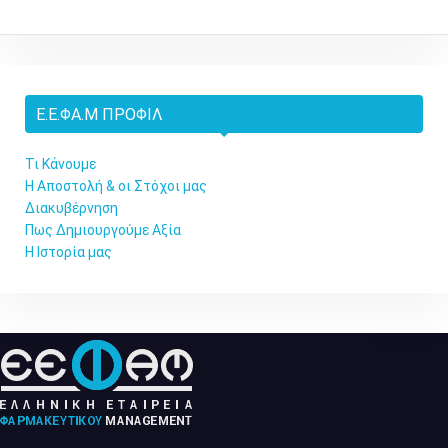
Ε.Ε.ΦΑ.Μ ΠΡΟΦΊΛ
Τι Κάνουμε
Η Αποστολή & οι Στόχοι μας
Διακυβέρνηση
Πως Δημιουργούμε Αξία
Η Ιστορία μας