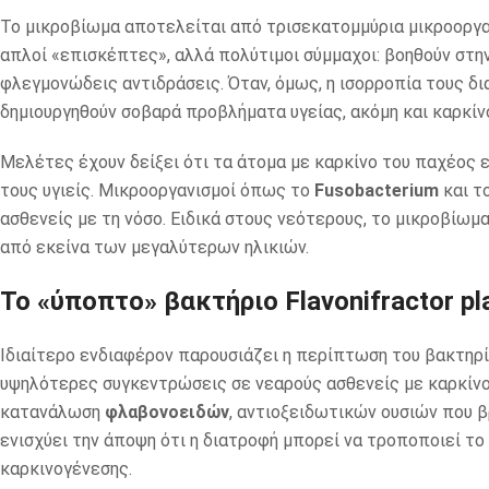
Το μικροβίωμα αποτελείται από τρισεκατομμύρια μικροοργαν
απλοί «επισκέπτες», αλλά πολύτιμοι σύμμαχοι: βοηθούν στην
φλεγμονώδεις αντιδράσεις. Όταν, όμως, η ισορροπία τους 
δημιουργηθούν σοβαρά προβλήματα υγείας, ακόμη και καρκίν
Μελέτες έχουν δείξει ότι τα άτομα με καρκίνο του παχέος 
τους υγιείς. Μικροοργανισμοί όπως το
Fusobacterium
και τ
ασθενείς με τη νόσο. Ειδικά στους νεότερους, το μικροβίωμ
από εκείνα των μεγαλύτερων ηλικιών.
Το «ύποπτο» βακτήριο Flavonifractor pla
Ιδιαίτερο ενδιαφέρον παρουσιάζει η περίπτωση του βακτηρ
υψηλότερες συγκεντρώσεις σε νεαρούς ασθενείς με καρκίνο.
κατανάλωση
φλαβονοειδών
, αντιοξειδωτικών ουσιών που β
ενισχύει την άποψη ότι η διατροφή μπορεί να τροποποιεί το 
καρκινογένεσης.