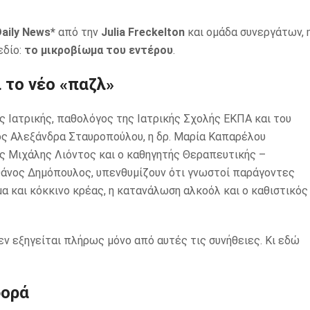
aily News*
από την
Julia Freckelton
και ομάδα συνεργάτων, 
εδίο:
το μικροβίωμα του εντέρου
.
 το νέο «παζλ»
 Ιατρικής, παθολόγος της Ιατρικής Σχολής ΕΚΠΑ και του
ς Αλεξάνδρα Σταυροπούλου, η δρ. Μαρία Καπαρέλου
ς Μιχάλης Λιόντος και ο καθηγητής Θεραπευτικής –
Θάνος Δημόπουλος, υπενθυμίζουν ότι γνωστοί παράγοντες
α και κόκκινο κρέας, η κατανάλωση αλκοόλ και ο καθιστικός
ν εξηγείται πλήρως μόνο από αυτές τις συνήθειες. Κι εδώ
φορά