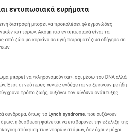
και εντυπωσιακά ευρήματα
ιεινή διατροφή μπορεί να προκαλέσει φλεγμονώδες
ινικών κυττάρων. Ακόμη πιο εντυπωσιακά είναι τα
ς από ζώα με καρκίνο σε υγιή πειραματόζωα οδήγησε σε
γκων.
ίωμα μπορεί να «κληρονομούνται», όχι μέσω του DNA αλλά
 Έτσι, οι νεότερες γενιές ενδέχεται να ξεκινούν με ήδη
 σύγχρονο τρόπο ζωής, αυξάνει τον κίνδυνο ανάπτυξης
κά σύνδρομα, όπως το
Lynch syndrome
, που αυξάνουν
 όμως, η δυσβίωση φαίνεται να επιβαρύνει την εξέλιξη της
ολογική απόκριση των νεαρών ατόμων, δεν έχουν μέχρι