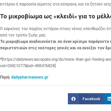
εντέρου ή παρουσία αίματος στα κόπρανα, και να ζητούν ιατ
Το μικροβίωμα ως «κλειδί» για το μέλλ
Ο καρκίνος του παχέος εντέρου στους νέους υπενθυμίζει ότι
από τον τρόπο ζωής μας.
Το μικροβίωμα αναδεικνύεται σε έναν κρίσιμο παράγοντα 
περιστατικών στις νεότερες γενιές και να ανοίξει τον δ
*[https://dailynews.ascopubs.org/do/more-than-gut-feeling-ans
cid=DM21077&bid=498476828]
Πηγή:
dailypharmanews.gr
Facebook