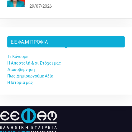
29/07/2026
Ε.Ε.ΦΑ.Μ ΠΡΟΦΊΛ
Τι Κάνουμε
Η Αποστολή & οι Στόχοι μας
Διακυβέρνηση
Πως Δημιουργούμε Αξία
Η Ιστορία μας