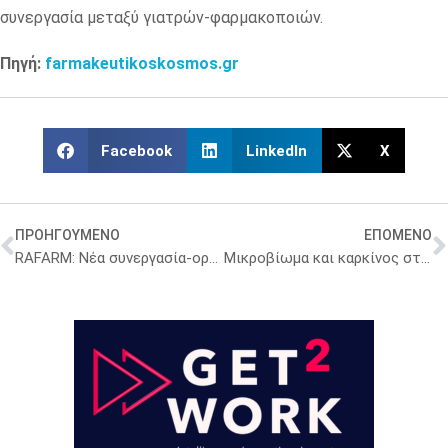
συνεργασία μεταξύ γιατρών-φαρμακοποιών.
Πηγή:
farmakeutikoskosmos.gr
Facebook
LinkedIn
X
ΠΡΟΗΓΟΥΜΕΝΟ
ΕΠΟΜΕΝΟ
RAFARM: Νέα συνεργασία-ορόσημο με την Cleveland Clinic
Μικροβίωμα και καρκίνος στους νέους: Η αθέατη σχέση που προβληματίζει την ιατρική κοινότητα