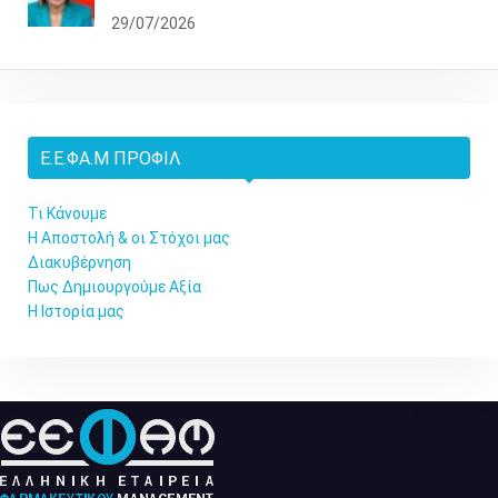
29/07/2026
Ε.Ε.ΦΑ.Μ ΠΡΟΦΊΛ
Τι Κάνουμε
Η Αποστολή & οι Στόχοι μας
Διακυβέρνηση
Πως Δημιουργούμε Αξία
Η Ιστορία μας