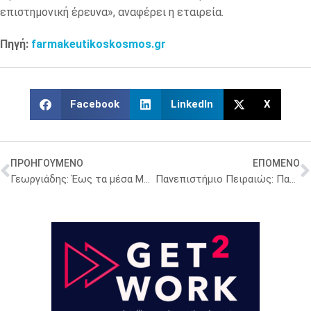
επιστημονική έρευνα», αναφέρει η εταιρεία.
Πηγή:
farmakeutikoskosmos.gr
Facebook
LinkedIn
X
ΠΡΟΗΓΟΥΜΕΝΟ
ΕΠΟΜΕΝΟ
Γεωργιάδης: Έως τα μέσα Μαρτίου, καλύφθηκαν 294.648 αιτήματα για κατ΄οίκον ΦΥΚ [αναλυτικά στοιχεία]
Πανεπιστήμιο Πειραιώς: Παράταση για το δωρέαν πρόγραμμα εξειδίκευσης Πρωτοβάθμιας Φροντίδας Υγείας – Επεκτείνεται σε νέους δικαιούχους