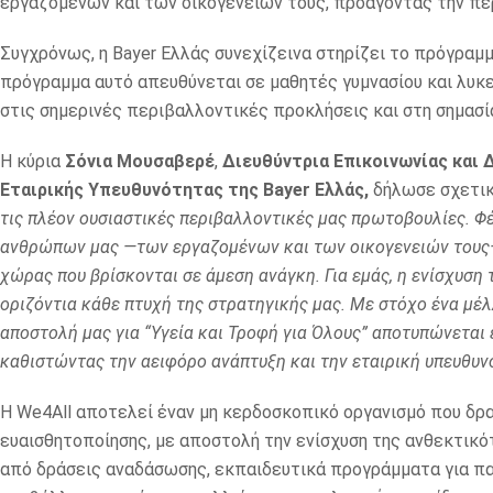
εργαζομένων και των οικογενειών τους, προάγοντας την περ
Συγχρόνως, η Bayer Ελλάς συνεχίζεινα στηρίζει το πρόγραμμ
πρόγραμμα αυτό απευθύνεται σε μαθητές γυμνασίου και λυκε
στις σημερινές περιβαλλοντικές προκλήσεις και στη σημασί
Η κύρια
Σόνια Μουσαβερέ
,
Διευθύντρια Επικοινωνίας και
Εταιρικής Υπευθυνότητας της Βayer Ελλάς,
δήλωσε σχετικ
τις πλέον ουσιαστικές περιβαλλοντικές μας πρωτοβουλίες. 
ανθρώπων μας —των εργαζομένων και των οικογενειών τους— 
χώρας που βρίσκονται σε άμεση ανάγκη. Για εμάς, η ενίσχυση
οριζόντια κάθε πτυχή της στρατηγικής μας. Με στόχο ένα μέλλο
αποστολή μας για “Υγεία και Τροφή για Όλους” αποτυπώνεται
καθιστώντας την αειφόρο ανάπτυξη και την εταιρική υπευθυ
Η We4All αποτελεί έναν μη κερδοσκοπικό οργανισμό που δρ
ευαισθητοποίησης, με αποστολή την ενίσχυση της ανθεκτικό
από δράσεις αναδάσωσης, εκπαιδευτικά προγράμματα για π