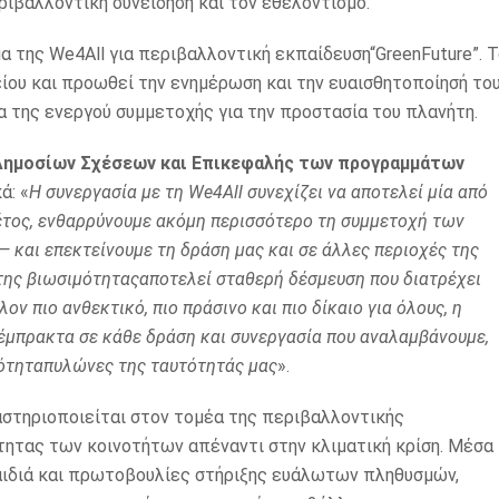
ιβαλλοντική συνείδηση και τον εθελοντισμό.
α της We4All για περιβαλλοντική εκπαίδευση“GreenFuture”. 
ίου και προωθεί την ενημέρωση και την ευαισθητοποίησή το
α της ενεργού συμμετοχής για την προστασία του πλανήτη.
 Δημοσίων Σχέσεων και Επικεφαλής των προγραμμάτων
ά: «
Η συνεργασία με τη We4All συνεχίζει να αποτελεί μία από
Φέτος, ενθαρρύνουμε ακόμη περισσότερο τη συμμετοχή των
και επεκτείνουμε τη δράση μας και σε άλλες περιοχές της
 της βιωσιμότηταςαποτελεί σταθερή δέσμευση που διατρέχει
ν πιο ανθεκτικό, πιο πράσινο και πιο δίκαιο για όλους, η
 έμπρακτα σε κάθε δράση και συνεργασία που αναλαμβάνουμε,
νότηταπυλώνες της ταυτότητάς μας
».
αστηριοποιείται στον τομέα της περιβαλλοντικής
τητας των κοινοτήτων απέναντι στην κλιματική κρίση. Μέσα
αιδιά και πρωτοβουλίες στήριξης ευάλωτων πληθυσμών,