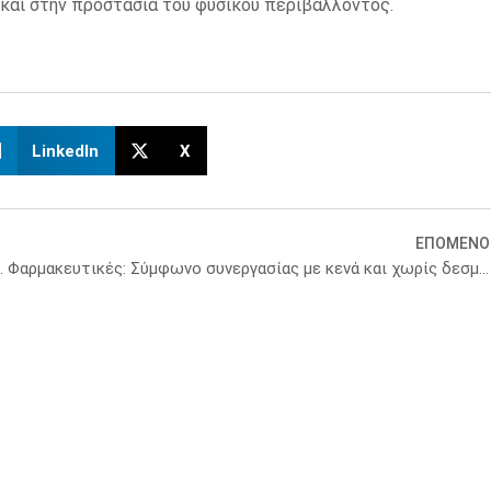
 και στην προστασία του φυσικού περιβάλλοντος.
LinkedIn
X
ΕΠΟΜΕΝΟ
φάκελο – Οι νέες οδηγίες Μητσοτάκη
Φαρμακευτικές: Σύμφωνο συνεργασίας με κενά και χωρίς δεσμεύσεις για τη δαπάνη