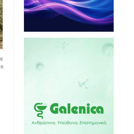
με
το