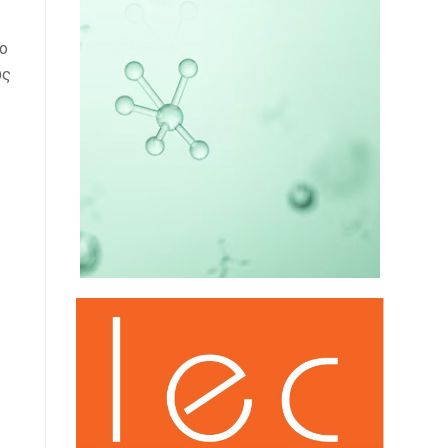
Το
υς