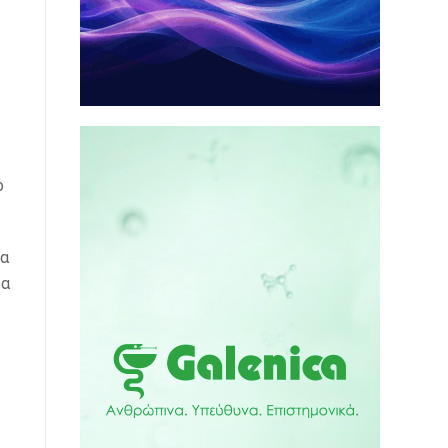
ο
ια
ρα