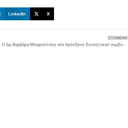
LinkedIn
X
ΕΠΟΜΕΝΟ
ό τη μυρωδιά, με μεγαλύτερη ακρίβεια από τα τεστ
Η Δρ Βαρβάρα Μπαρούτσου νέα πρόεδρος διοικητικού συμβουλίου IFAPP