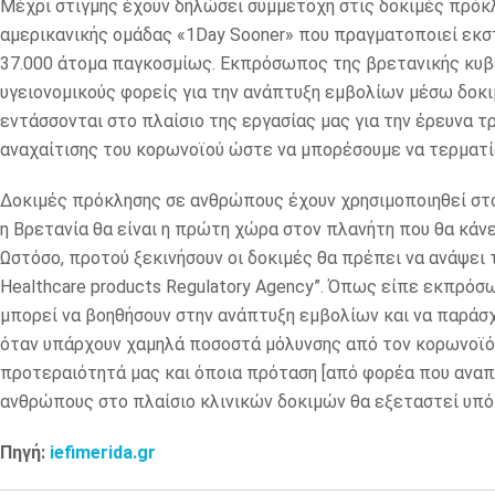
Μέχρι στιγμής έχουν δηλώσει συμμετοχή στις δοκιμές πρόκ
αμερικανικής ομάδας «1Day Sooner» που πραγματοποιεί εκστ
37.000 άτομα παγκοσμίως. Εκπρόσωπος της βρετανικής κυβέ
υγειονομικούς φορείς για την ανάπτυξη εμβολίων μέσω δοκ
εντάσσονται στο πλαίσιο της εργασίας μας για την έρευνα 
αναχαίτισης του κορωνοϊού ώστε να μπορέσουμε να τερματί
Δοκιμές πρόκλησης σε ανθρώπους έχουν χρησιμοποιηθεί στο 
η Βρετανία θα είναι η πρώτη χώρα στον πλανήτη που θα κάνε
Ωστόσο, προτού ξεκινήσουν οι δοκιμές θα πρέπει να ανάψει 
Healthcare products Regulatory Agency”. Όπως είπε εκπρό
μπορεί να βοηθήσουν στην ανάπτυξη εμβολίων και να παράσ
όταν υπάρχουν χαμηλά ποσοστά μόλυνσης από τον κορωνοϊό 
προτεραιότητά μας και όποια πρόταση [από φορέα που αναπ
ανθρώπους στο πλαίσιο κλινικών δοκιμών θα εξεταστεί υπό
Πηγή:
iefimerida.gr