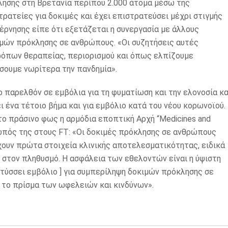
λησης στη Βρετανία περίπου 2.000 άτομα μέσω της
ρατείες για δοκιμές και έχει επιστρατεύσει μέχρι στιγμής
ρνησης είπε ότι εξετάζεται η συνεργασία με άλλους
ιμών πρόκλησης σε ανθρώπους. «Οι συζητήσεις αυτές
τρόπων θεραπείας, περιορισμού και όπως ελπίζουμε
σουμε νωρίτερα την πανδημία».
παρελθόν σε εμβόλια για τη φυματίωση και την ελονοσία κα
ι ένα τέτοιο βήμα και για εμβόλιο κατά του νέου κορωνοϊού.
το πράσινο φως η αρμόδια εποπτική Αρχή “Medicines and
σωπός της στους FT: «Οι δοκιμές πρόκλησης σε ανθρώπους
χουν πρώτα στοιχεία κλινικής αποτελεσματικότητας, ειδικά
στον πληθυσμό. Η ασφάλεια των εθελοντών είναι η ύψιστη
τύσσει εμβόλιο ] για συμπερίληψη δοκιμών πρόκλησης σε
 το πρίσμα των ωφελειών και κινδύνων».