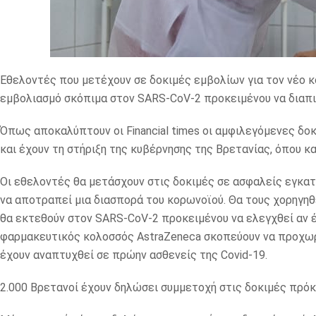
Εθελοντές που μετέχουν σε δοκιμές εμβολίων για τον νέο κ
εμβολιασμό σκόπιμα στον SARS-CoV-2 προκειμένου να διαπ
Όπως αποκαλύπτουν οι Financial times οι αμφιλεγόμενες δοκ
και έχουν τη στήριξη της κυβέρνησης της Βρετανίας, όπου κ
Οι εθελοντές θα μετάσχουν στις δοκιμές σε ασφαλείς εγκατα
να αποτραπεί μια διασπορά του κορωνοϊού. Θα τους χορηγηθε
θα εκτεθούν στον SARS-CoV-2 προκειμένου να ελεγχθεί αν έ
φαρμακευτικός κολοσσός AstraZeneca σκοπεύουν να προχωρ
έχουν αναπτυχθεί σε πρώην ασθενείς της Covid-19.
2.000 Βρετανοί έχουν δηλώσει συμμετοχή στις δοκιμές πρό