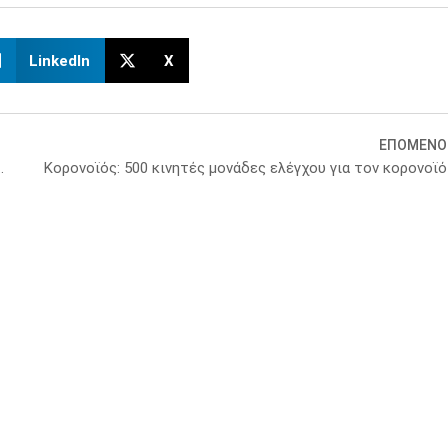
LinkedIn
X
ΕΠΟΜΕΝΟ
χνολογίας από τη Motor Oil
Κορονοϊός: 500 κινητές μονάδες ελέγχου για τον κορονοϊό