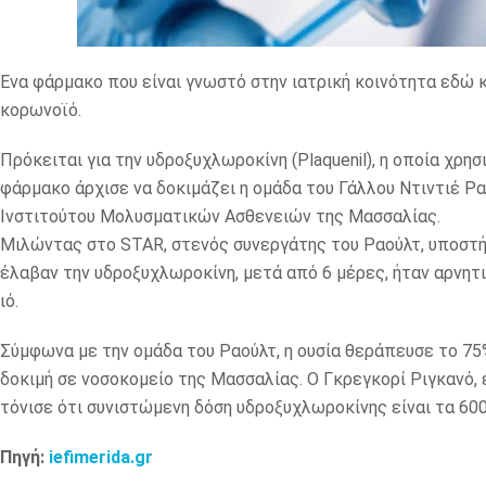
Ενα φάρμακο που είναι γνωστό στην ιατρική κοινότητα εδώ κ
κορωνοϊό.
Πρόκειται για την υδροξυχλωροκίνη (Plaquenil), η οποία χρη
φάρμακο άρχισε να δοκιμάζει η ομάδα του Γάλλου Ντιντιέ Ρα
Ινστιτούτου Μολυσματικών Ασθενειών της Μασσαλίας.
Μιλώντας στο STAR, στενός συνεργάτης του Ραούλτ, υποστή
έλαβαν την υδροξυχλωροκίνη, μετά από 6 μέρες, ήταν αρνητι
ιό.
Σύμφωνα με την ομάδα του Ραούλτ, η ουσία θεράπευσε το 7
δοκιμή σε νοσοκομείο της Μασσαλίας. Ο Γκρεγκορί Ριγκανό,
τόνισε ότι συνιστώμενη δόση υδροξυχλωροκίνης είναι τα 60
Πηγή:
iefimerida.gr