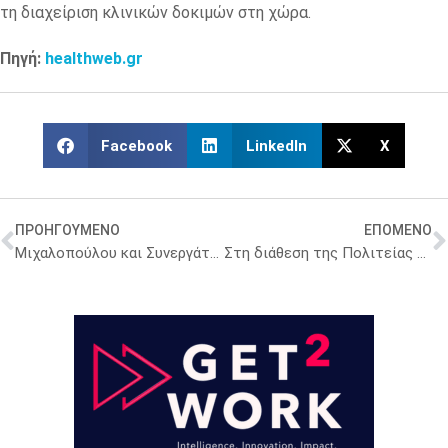
τη διαχείριση κλινικών δοκιμών στη χώρα.
Πηγή:
healthweb.gr
Facebook
LinkedIn
X
ΠΡΟΗΓΟΥΜΕΝΟ
ΕΠΟΜΕΝΟ
Μιχαλοπούλου και Συνεργάτες Lawgroup: Διευκολύνουμε τις δωρεές επιχειρήσεων στην Υγεία. Στηρίζουμε το κοινό καλό
Στη διάθεση της Πολιτείας και του Ε.Σ.Υ. θέτει τους εθελοντές του ο Πανελλήνιος Σύλλογος Εργοθεραπευτών