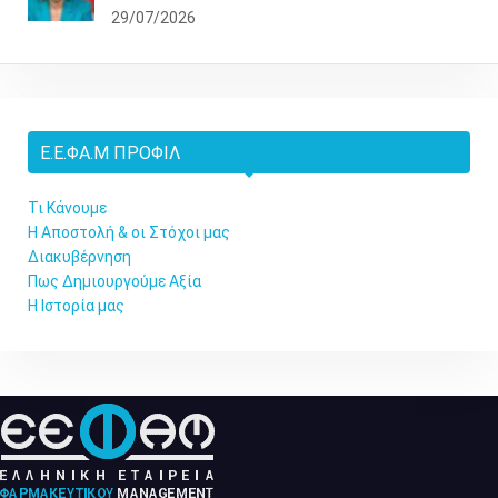
29/07/2026
Ε.Ε.ΦΑ.Μ ΠΡΟΦΊΛ
Τι Κάνουμε
Η Αποστολή & οι Στόχοι μας
Διακυβέρνηση
Πως Δημιουργούμε Αξία
Η Ιστορία μας