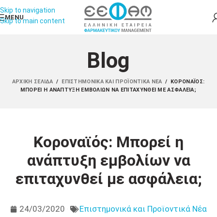
Skip to navigation
MENU
Skip to main content
Blog
ΑΡΧΙΚΉ ΣΕΛΊΔΑ
/
ΕΠΙΣΤΗΜΟΝΙΚΆ ΚΑΙ ΠΡΟΪΟΝΤΙΚΆ ΝΈΑ
/
ΚΟΡΟΝΑΪΌΣ:
ΜΠΟΡΕΊ Η ΑΝΆΠΤΥΞΗ ΕΜΒΟΛΊΩΝ ΝΑ ΕΠΙΤΑΧΥΝΘΕΊ ΜΕ ΑΣΦΆΛΕΙΑ;
Κοροναϊός: Μπορεί η
ανάπτυξη εμβολίων να
επιταχυνθεί με ασφάλεια;
24/03/2020
Επιστημονικά και Προϊοντικά Νέα