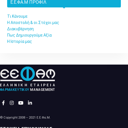
Ε.Ε.ΦΑ.Μ ΠΡΟΦΊΛ
Τι Κάνουμε
Η Αποστολή & οι Στόχοι μας
Διακυβέρνηση
Πως Δημιουργούμε Αξία
Η Ιστορία μας
© Copyright 2008 – 2021 Ε.Ε.Φα.Μ.