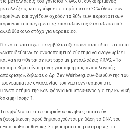
τις μεταλλάξεις του γονιδίου KRAS. Οι συγκεκριμένες
μεταλλάξεις καταγράφονται περίπου στο 25% όλων των
καρκίνων και αγγίζουν σχεδόν το 90% των περιστατικών
καρκίνου του παγκρέατος, αποτελώντας έτσι ελκυστικό
αλλά δύσκολο στόχο για θεραπείες.
Για να το επιτύχει, το εμβόλιο αξιοποιεί πεπτίδια, τα οποία
«εκπαιδεύουν» το ανοσοποιητικό σύστημα να αναγνωρίζει
και να επιτίθεται σε κύτταρα με μεταλλάξεις KRAS. «Το
κρίσιμο βήμα είναι η ενεργοποίηση μιας ανοσολογικής
απόκρισης», δήλωσε ο Δρ. Zev Wainberg, συν-διευθυντής του
προγράμματος ογκολογίας του γαστρεντερικού στο
Πανεπιστήμιο της Καλιφόρνια και υπεύθυνος για την κλινική
δοκιμή Φάσης 1.
Τα εμβόλια κατά του καρκίνου συνήθως απαιτούν
εξατομίκευση, αφού δημιουργούνται με βάση το DNA του
όγκου κάθε ασθενούς. Στην περίπτωση αυτή όμως, το