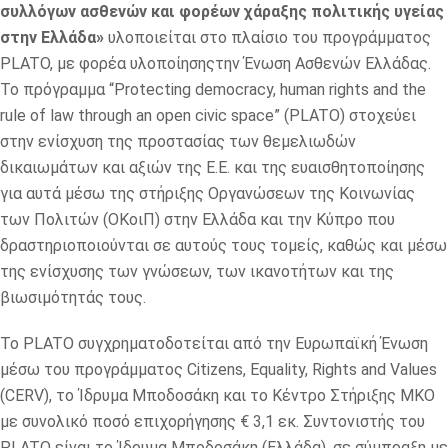
συλλόγων ασθενών και φορέων χάραξης πολιτικής υγείας
στην Ελλάδα»
υλοποιείται στο πλαίσιο του προγράμματος
PLATO, με φορέα υλοποίησηςτην Ένωση Ασθενών Ελλάδας.
Το πρόγραμμα “Protecting democracy, human rights and the
rule of law through an open civic space” (PLATO) στοχεύει
στην ενίσχυση της προστασίας των θεμελιωδών
δικαιωμάτων και αξιών της Ε.Ε. και της ευαισθητοποίησης
για αυτά μέσω της στήριξης Οργανώσεων της Κοινωνίας
των Πολιτών (ΟΚοιΠ) στην Ελλάδα και την Κύπρο που
δραστηριοποιούνται σε αυτούς τους τομείς, καθώς και μέσω
της ενίσχυσης των γνώσεων, των ικανοτήτων και της
βιωσιμότητάς τους.
Το PLATO συγχρηματοδοτείται από την Ευρωπαϊκή Ένωση
μέσω του προγράμματος Citizens, Equality, Rights and Values
(CERV), το Ίδρυμα Μποδοσάκη και το Κέντρο Στήριξης ΜΚΟ
με συνολικό ποσό επιχορήγησης € 3,1 εκ. Συντονιστής του
PLATO είναι το Ίδρυμα Μποδοσάκη (Ελλάδα), σε σύμπραξη με