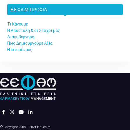
Ε.Ε.ΦΑ.Μ ΠΡΟΦΊΛ
Τι Κάνουμε
Η Αποστολή & οι Στόχοι μας
Διακυβέρνηση
Πως Δημιουργούμε Αξία
Η Ιστορία μας
© Copyright 2008 – 2021 Ε.Ε.Φα.Μ.