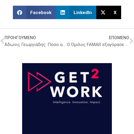
Facebook
LinkedIn
X
ΠΡΟΗΓΟΥΜΕΝΟ
ΕΠΟΜΕΝΟ
Άδωνις Γεωργιάδης: Πόσο αυξάνεται η φαρμακευτική δαπάνη κάθε χρόνο – Τι δήλωσε σε ημερίδα των Φαρμακαποθηκαρίων
Ο Όμιλος FAMAR εξαγόρασε μονάδα παραγωγής αποστειρωμένων φαρμακευτικών σκευασμάτων στη Γερμανία