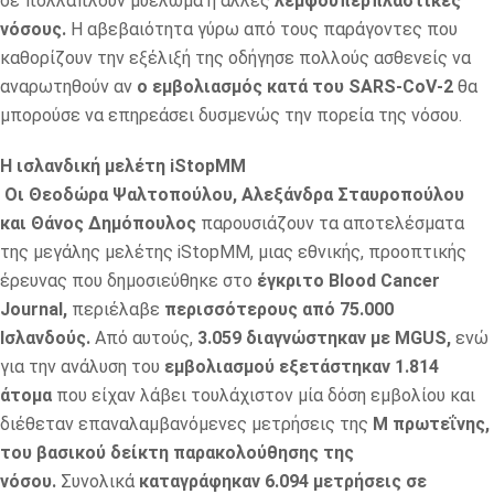
σε πολλαπλούν μυέλωμα ή άλλες
λεμφοϋπερπλαστικές
νόσους.
Η αβεβαιότητα γύρω από τους παράγοντες που
καθορίζουν την εξέλιξή της οδήγησε πολλούς ασθενείς να
αναρωτηθούν αν
ο εμβολιασμός κατά του SARS‑CoV‑2
θα
μπορούσε να επηρεάσει δυσμενώς την πορεία της νόσου.
Η ισλανδική μελέτη iStopMM
Οι Θεοδώρα Ψαλτοπούλου, Αλεξάνδρα Σταυροπούλου
και Θάνος Δημόπουλος
παρουσιάζουν τα αποτελέσματα
της μεγάλης μελέτης iStopMM, μιας εθνικής, προοπτικής
έρευνας που δημοσιεύθηκε στο
έγκριτο Blood Cancer
Journal,
περιέλαβε
περισσότερους από 75.000
Ισλανδούς.
Από αυτούς,
3.059 διαγνώστηκαν με MGUS,
ενώ
για την ανάλυση του
εμβολιασμού εξετάστηκαν 1.814
άτομα
που είχαν λάβει τουλάχιστον μία δόση εμβολίου και
διέθεταν επαναλαμβανόμενες μετρήσεις της
M πρωτεΐνης,
του βασικού δείκτη παρακολούθησης της
νόσου.
Συνολικά
καταγράφηκαν 6.094 μετρήσεις σε