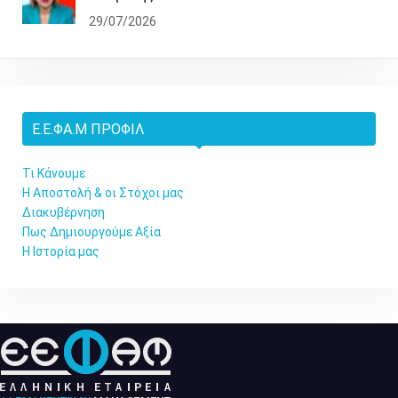
29/07/2026
Ε.Ε.ΦΑ.Μ ΠΡΟΦΊΛ
Τι Κάνουμε
Η Αποστολή & οι Στόχοι μας
Διακυβέρνηση
Πως Δημιουργούμε Αξία
Η Ιστορία μας