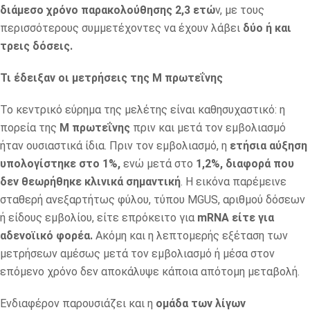
διάμεσο χρόνο παρακολούθησης 2,3 ετώ
ν, με τους
περισσότερους συμμετέχοντες να έχουν λάβει
δύο ή και
τρεις δόσεις.
Τι έδειξαν οι μετρήσεις της M πρωτεΐνης
Το κεντρικό εύρημα της μελέτης είναι καθησυχαστικό: η
πορεία της
M πρωτεΐνης
πριν και μετά τον εμβολιασμό
ήταν ουσιαστικά ίδια. Πριν τον εμβολιασμό, η
ετήσια αύξηση
υπολογίστηκε στο 1%,
ενώ μετά στο
1,2%, διαφορά που
δεν θεωρήθηκε κλινικά σημαντική
. Η εικόνα παρέμεινε
σταθερή ανεξαρτήτως φύλου, τύπου MGUS, αριθμού δόσεων
ή είδους εμβολίου, είτε επρόκειτο για
mRNA είτε για
αδενοϊικό φορέα.
Ακόμη και η λεπτομερής εξέταση των
μετρήσεων αμέσως μετά τον εμβολιασμό ή μέσα στον
επόμενο χρόνο δεν αποκάλυψε κάποια απότομη μεταβολή.
Ενδιαφέρον παρουσιάζει και η
ομάδα των λίγων