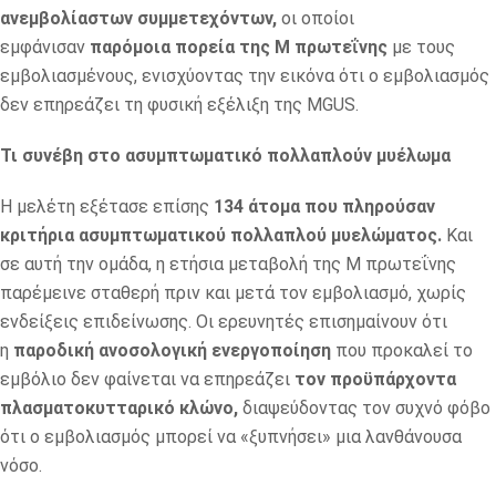
ανεμβολίαστων συμμετεχόντων,
οι οποίοι
εμφάνισαν
παρόμοια πορεία της M πρωτεΐνης
με τους
εμβολιασμένους, ενισχύοντας την εικόνα ότι ο εμβολιασμός
δεν επηρεάζει τη φυσική εξέλιξη της MGUS.
Τι συνέβη στο ασυμπτωματικό πολλαπλούν μυέλωμα
Η μελέτη εξέτασε επίσης
134 άτομα που πληρούσαν
κριτήρια ασυμπτωματικού πολλαπλού μυελώματος.
Και
σε αυτή την ομάδα, η ετήσια μεταβολή της M πρωτεΐνης
παρέμεινε σταθερή πριν και μετά τον εμβολιασμό, χωρίς
ενδείξεις επιδείνωσης. Οι ερευνητές επισημαίνουν ότι
η
παροδική ανοσολογική ενεργοποίηση
που προκαλεί το
εμβόλιο δεν φαίνεται να επηρεάζει
τον προϋπάρχοντα
πλασματοκυτταρικό κλώνο,
διαψεύδοντας τον συχνό φόβο
ότι ο εμβολιασμός μπορεί να «ξυπνήσει» μια λανθάνουσα
νόσο.