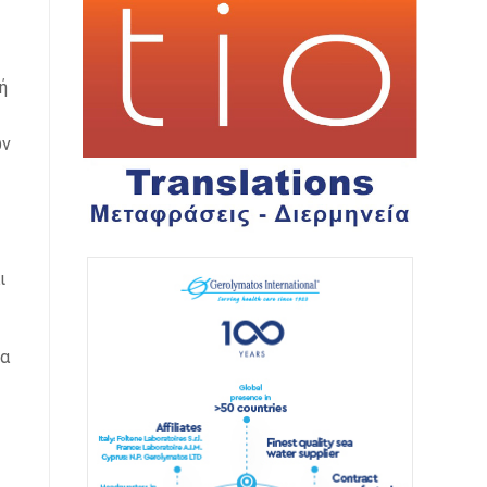
ή
ων
ι
να