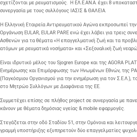
σχετίζονται με ρευματισμούς. H ΕΛ.Ε.ΑΝ.Α. έχει 8 υποκατα
συνεργασία με τους συλλόγους ΙΑΣΙΣ & ΘΑΛΕΙΑ.
Η Ελληνική Εταιρεία Αντιρευματικού Αγώνα εκπροσωπεί τη
Οργάνωση EULAR, EULAR PARE ενώ έχει λάβει για τρεις συν
Ασθενών για τα θέματα «Η επαγγελματική ζωή και τα προβ
ατόμων με ρευματικά νοσήματα» και «Σεξουαλική ζωή νεαρώ
Είναι ιδρυτικό μέλος του Sjogren Europe και της AGORA PL
Ενημέρωσης και Επιμόρφωσης των Ηνωμένων Εθνών, της P
(Παγκόσμιου Οργανισμού για την ενημέρωση για τον Σ.Ε.Λ.)
στο Μητρώο Συλλόγων με Διαφάνεια της ΕΕ.
Συμμετέχει επίσης σε πλήθος project σε συνεργασία με παν
κάνουν με θέματα δημόσιας υγείας & mobile εφαρμογές.
Στεγάζεται στην οδό Σταδίου 51, στην Ομόνοια και λειτουργ
γραμμή υποστήριξης εξυπηρετούν δύο επαγγελματίες ψυχολό