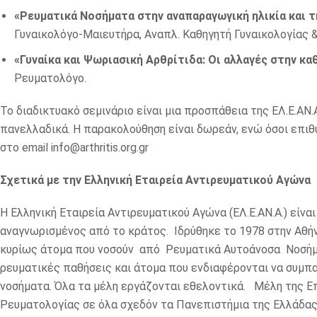
«Ρευματικά Νοσήματα στην αναπαραγωγική ηλικία και τ
Γυναικολόγο-Μαιευτήρα, Αναπλ. Καθηγητή Γυναικολογίας 
«Γυναίκα και Ψωριασική Αρθρίτιδα: Οι αλλαγές στην κ
Ρευματολόγο.
Το διαδικτυακό σεμινάριο είναι μια προσπάθεια της ΕΛ.Ε.ΑΝ
πανελλαδικά. Η παρακολούθηση είναι δωρεάν, ενώ όσοι επιθ
στο email info@arthritis.org.gr
Σχετικά με την Ελληνική Εταιρεία Αντιρευματικού Αγώνα
Η Ελληνική Εταιρεία Αντιρευματικού Αγώνα (ΕΛ.Ε.ΑΝ.Α.) είν
αναγνωρισμένος από το κράτος. Ιδρύθηκε το 1978 στην Αθήν
κυρίως άτομα που νοσούν από Ρευματικά Αυτοάνοσα Νοσήματ
ρευματικές παθήσεις και άτομα που ενδιαφέρονται να συμπ
νοσήματα. Όλα τα μέλη εργάζονται εθελοντικά. Μέλη της Επ
Ρευματολογίας σε όλα σχεδόν τα Πανεπιστήμια της Ελλάδας