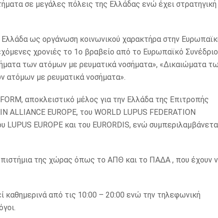
στήματα σε μεγάλες πόλεις της Ελλάδας ενώ έχει στρατηγική
ν Ελλάδα ως οργάνωση κοινωνικού χαρακτήρα στην Ευρωπαϊκ
εχόμενες χρονιές το 1ο βραβείο από το Ευρωπαϊκό Συνέδριο
λήματα των ατόμων με ρευματικά νοσήματα», «Δικαιώματα τ
ν ατόμων με ρευματικά νοσήματα».
ATFORM, αποκλειστικό μέλος για την Ελλάδα της Επιτροπής
AIN ALLIANCE EUROPE, του WORLD LUPUS FEDERATION
, του LUPUS EUROPE και του EURORDIS, ενώ συμπεριλαμβάνετα
επιστήμια της χώρας όπως το ΑΠΘ και το ΠΑΔΑ , που έχουν 
εί καθημερινά από τις 10:00 – 20:00 ενώ την τηλεφωνική
γοι.