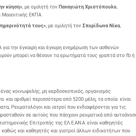
ην κύηση»
, με ομιλητή τον
Παναγιώτη Χριστόπουλο
,
& Μαιευτικής ΕΚΠΑ.
αθημερινότητά τους»
, με ομιλητή τον
Σπυρίδωνα Νίκα
,
.Α για την έγκαιρη και έγκυρη ενημέρωση των ασθενών
υμούν μπορεί να θέσουν τα ερωτήματά τους γραπτά στο fb ή
αι ένας κοινωφελής, μη κερδοσκοπικός, οργανισμός
α και αριθμεί περισσότερα από 5200 μέλη, τα οποία είναι
α, Ρευματολόγοι και ιατροί που ενδιαφέρονται για τις
αρασταθούν σε αυτούς που πάσχουν ρευματικά από αυτοάνοσ
ιστημονικής Επιτροπής της ΕΛ.Ε.ΑΝ.Α. είναι καθηγητές
 καθώς και καθηγητές και γιατροί άλλων ειδικοτήτων που