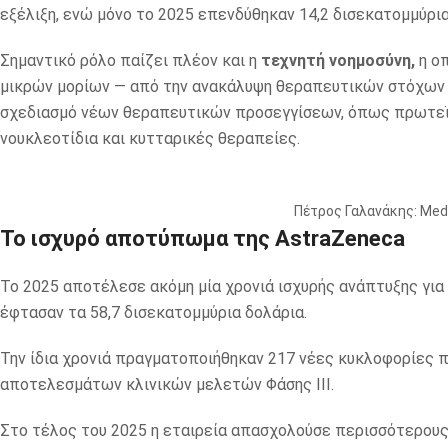
εξέλιξη, ενώ μόνο το 2025 επενδύθηκαν 14,2 δισεκατομμύρια
Σημαντικό ρόλο παίζει πλέον και η
τεχνητή νοημοσύνη,
η ο
μικρών μορίων — από την ανακάλυψη θεραπευτικών στόχων έ
σχεδιασμό νέων θεραπευτικών προσεγγίσεων, όπως πρωτεϊν
νουκλεοτίδια και κυτταρικές θεραπείες.
Πέτρος Γαλανάκης: Medi
Το ισχυρό αποτύπωμα της AstraZeneca
Το 2025 αποτέλεσε ακόμη μία χρονιά ισχυρής ανάπτυξης για 
έφτασαν τα 58,7 δισεκατομμύρια δολάρια.
Την ίδια χρονιά πραγματοποιήθηκαν 217 νέες κυκλοφορίες 
αποτελεσμάτων κλινικών μελετών Φάσης III.
Στο τέλος του 2025 η εταιρεία απασχολούσε περισσότερου