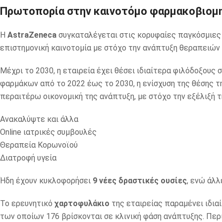
Πρωτοπορία στην καινοτόμο φαρμακοβιομ
Η
AstraZeneca
συγκαταλέγεται στις κορυφαίες παγκόσμιες 
επιστημονική καινοτομία με στόχο την ανάπτυξη θεραπειών
Μέχρι το 2030, η εταιρεία έχει θέσει ιδιαίτερα φιλόδοξους
φαρμάκων από το 2022 έως το 2030, η ενίσχυση της θέσης τ
περαιτέρω οικονομική της ανάπτυξη, με στόχο την εξέλιξή τη
Ανακαλύψτε και άλλα
Online ιατρικές συμβουλές
Θεραπεία Κορωνοϊού
Διατροφή υγεία
Ήδη έχουν κυκλοφορήσει
9 νέες δραστικές ουσίες
, ενώ άλ
Το ερευνητικό
χαρτοφυλάκιο
της εταιρείας παραμένει ιδιαί
των οποίων 176 βρίσκονται σε κλινική φάση ανάπτυξης. Περ