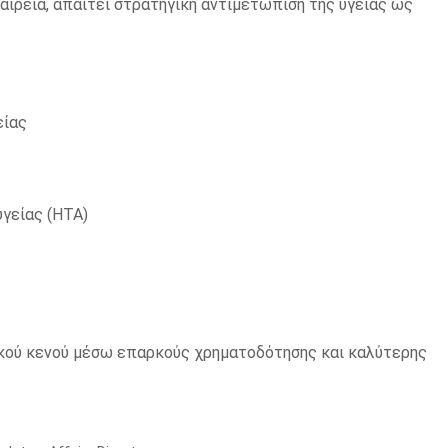
ιρεία, απαιτεί στρατηγική αντιμετώπιση της υγείας ως
είας
γείας (HTA)
ικού κενού μέσω επαρκούς χρηματοδότησης και καλύτερης