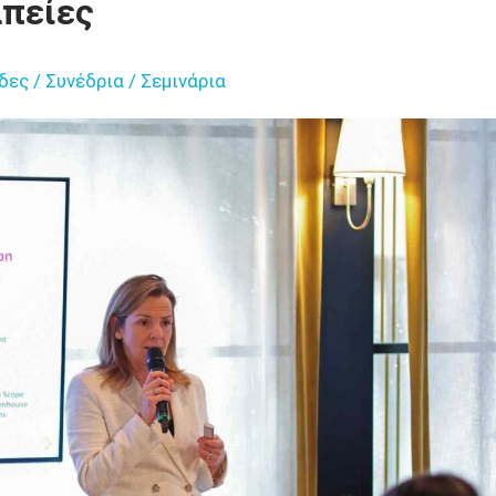
πείες
δες / Συνέδρια / Σεμινάρια