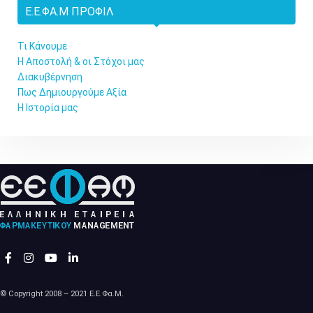
Ε.Ε.ΦΑ.Μ ΠΡΟΦΊΛ
Τι Κάνουμε
Η Αποστολή & οι Στόχοι μας
Διακυβέρνηση
Πως Δημιουργούμε Αξία
Η Ιστορία μας
© Copyright 2008 – 2021 Ε.Ε.Φα.Μ.