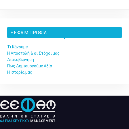
Ε.Ε.ΦΑ.Μ ΠΡΟΦΊΛ
Τι Κάνουμε
Η Αποστολή & οι Στόχοι μας
Διακυβέρνηση
Πως Δημιουργούμε Αξία
Η Ιστορία μας