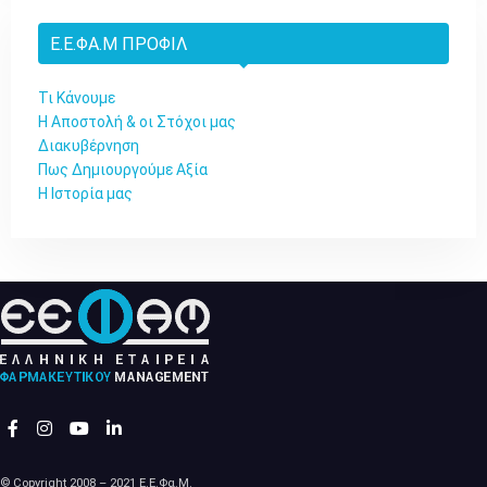
Ε.Ε.ΦΑ.Μ ΠΡΟΦΊΛ
Τι Κάνουμε
Η Αποστολή & οι Στόχοι μας
Διακυβέρνηση
Πως Δημιουργούμε Αξία
Η Ιστορία μας
© Copyright 2008 – 2021 Ε.Ε.Φα.Μ.