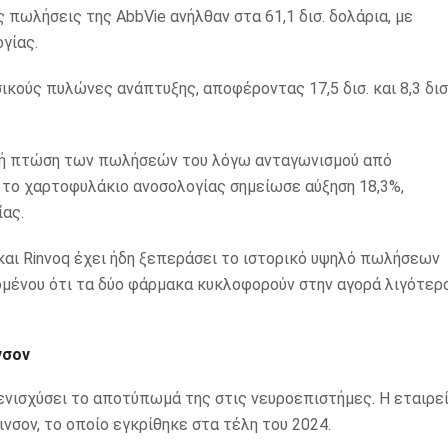
ς πωλήσεις της AbbVie ανήλθαν στα 61,1 δισ. δολάρια, με
γίας.
σικούς πυλώνες ανάπτυξης, αποφέροντας 17,5 δισ. και 8,3 δισ
ιακή πτώση των πωλήσεών του λόγω ανταγωνισμού από
ά, το χαρτοφυλάκιο ανοσολογίας σημείωσε αύξηση 18,3%,
ας.
 και Rinvoq έχει ήδη ξεπεράσει το ιστορικό υψηλό πωλήσεων
δομένου ότι τα δύο φάρμακα κυκλοφορούν στην αγορά λιγότερ
νσον
 ενισχύσει το αποτύπωμά της στις νευροεπιστήμες. Η εταιρε
ινσον, το οποίο εγκρίθηκε στα τέλη του 2024.