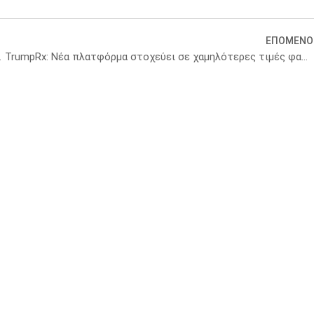
ΕΠΟΜΕΝΟ
ισης εγκεφαλικού
TrumpRx: Nέα πλατφόρμα στοχεύει σε χαμηλότερες τιμές φαρμάκων