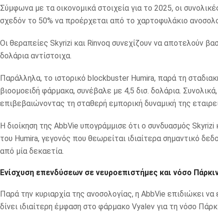
Σύμφωνα με τα οικονομικά στοιχεία για το 2025, οι συνολικέ
σχεδόν το 50% να προέρχεται από το χαρτοφυλάκιο ανοσολο
Οι θεραπείες Skyrizi και Rinvoq συνεχίζουν να αποτελούν βα
δολάρια αντίστοιχα.
Παράλληλα, το ιστορικό blockbuster Humira, παρά τη σταδ
βιοομοειδή φάρμακα, συνέβαλε με 4,5 δισ. δολάρια. Συνολικ
επιβεβαιώνοντας τη σταθερή εμπορική δυναμική της εταιρεί
Η διοίκηση της AbbVie υπογράμμισε ότι ο συνδυασμός Skyrizi
του Humira, γεγονός που θεωρείται ιδιαίτερα σημαντικό δε
από μία δεκαετία.
Ενίσχυση επενδύσεων σε νευροεπιστήμες και νόσο Πάρκι
Παρά την κυριαρχία της ανοσολογίας, η AbbVie επιδιώκει να
δίνει ιδιαίτερη έμφαση στο φάρμακο Vyalev για τη νόσο Πάρκ