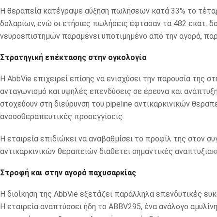
Η θεραπεία κατέγραψε αύξηση πωλήσεων κατά 33% το τέταρ
δολαρίων, ενώ οι ετήσιες πωλήσεις έφτασαν τα 482 εκατ. δο
νευροεπιστημών παραμένει υποτιμημένο από την αγορά, παρ
Στρατηγική επέκτασης στην ογκολογία
Η AbbVie επιχειρεί επίσης να ενισχύσει την παρουσία της σ
ανταγωνισμό και υψηλές επενδύσεις σε έρευνα και ανάπτυξ
στοχεύουν στη διεύρυνση του pipeline αντικαρκινικών θεραπ
ανοσοθεραπευτικές προσεγγίσεις.
Η εταιρεία επιδιώκει να αναβαθμίσει το προφίλ της στον σ
αντικαρκινικών θεραπειών διαθέτει σημαντικές αναπτυξιακ
Στροφή και στην αγορά παχυσαρκίας
Η διοίκηση της AbbVie εξετάζει παράλληλα επενδυτικές ευ
Η εταιρεία αναπτύσσει ήδη το ABBV295, ένα ανάλογο αμυλίνη