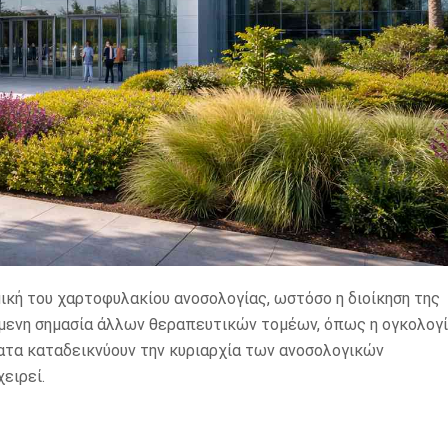
μική του χαρτοφυλακίου ανοσολογίας, ωστόσο η διοίκηση της
όμενη σημασία άλλων θεραπευτικών τομέων, όπως η ογκολογ
ατα καταδεικνύουν την κυριαρχία των ανοσολογικών
ειρεί.