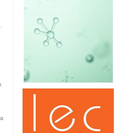
.
ο
ία