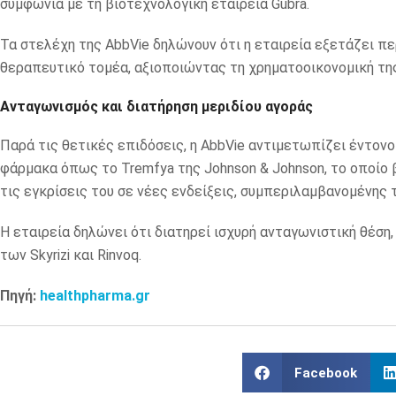
συμφωνία με τη βιοτεχνολογική εταιρεία Gubra.
Τα στελέχη της AbbVie δηλώνουν ότι η εταιρεία εξετάζει π
θεραπευτικό τομέα, αξιοποιώντας τη χρηματοοικονομική της
Ανταγωνισμός και διατήρηση μεριδίου αγοράς
Παρά τις θετικές επιδόσεις, η AbbVie αντιμετωπίζει έντον
φάρμακα όπως το Tremfya της Johnson & Johnson, το οποίο 
τις εγκρίσεις του σε νέες ενδείξεις, συμπεριλαμβανομένης τ
Η εταιρεία δηλώνει ότι διατηρεί ισχυρή ανταγωνιστική θέσ
των Skyrizi και Rinvoq.
Πηγή:
healthpharma.gr
Facebook