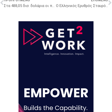
ΠΡΟΗΓΟΥΜΕΝΟ
ΕΠΟΜΕΝΟ
Στα 488,05 δισ. δολάρια οι πωλήσεις συνταγογραφούμενων φαρμάκων στην Ευρώπη το 2024
Ο Ελληνικός Ερυθρός Σταυρός (Ε.Ε.Σ) και ο Σύνδεσμος Φαρμακευτικών Επιχειρήσεων Ελλάδος (ΣΦΕΕ) υποστηρίζουν ευάλωτους συνανθρώπους μας στη Λαμία, στο πλαίσιο της κοινωνικής πρωτοβουλίας «προΣfΕΕρουμε»