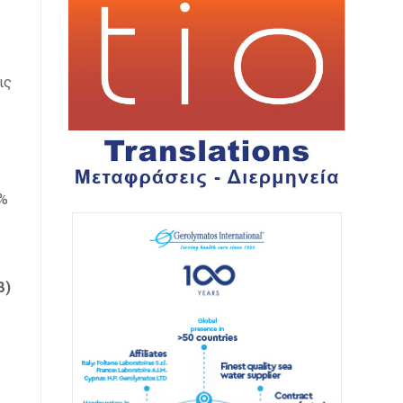
ις
9%
β)