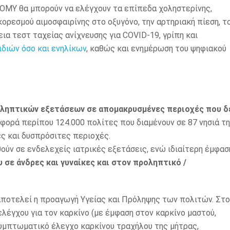
 ΚΟΜΥ θα μπορούν να ελέγχουν τα επίπεδα χοληστερίνης,
κορεσμού αιμοσφαιρίνης στο οξυγόνο, την αρτηριακή πίεση, τ
α τεστ ταχείας ανίχνευσης για COVID-19, γρίπη και
ιδιών όσο και ενηλίκων
, καθώς και ενημέρωση του ψηφιακού
οληπτικών εξετάσεων σε απομακρυσμένες περιοχές που δ
αφορά περίπου 124.000 πολίτες που διαμένουν σε 87 νησιά τ
ές και δυσπρόσιτες περιοχές.
ούν σε ενδελεχείς ιατρικές εξετάσεις, ενώ ιδιαίτερη έμφασ
σε άνδρες και γυναίκες και στον προληπτικό /
ποτελεί η προαγωγή Υγείας και Πρόληψης των πολιτών. Στο
λέγχου για τον καρκίνο (με έμφαση στον καρκίνο μαστού,
συμπτωματικό έλεγχο καρκίνου τραχήλου της μήτρας,