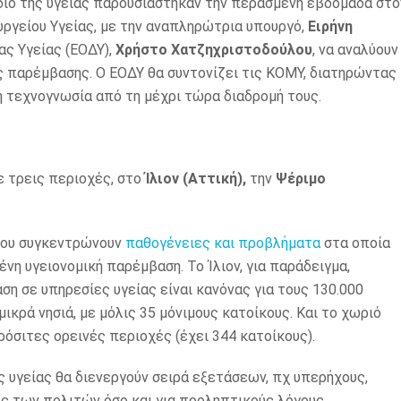
εδίο της υγείας παρουσιάστηκαν την περασμένη εβδομάδα στο
υργείου Υγείας, με την αναπληρώτρια υπουργό,
Ειρήνη
ας Υγείας (ΕΟΔΥ),
Χρήστο Χατζηχριστοδούλου
, να αναλύουν
ς παρέμβασης. Ο ΕΟΔΥ θα συντονίζει τις ΚΟΜΥ, διατηρώντας
ή τεχνογνωσία από τη μέχρι τώρα διαδρομή τους.
ε τρεις περιοχές, στο
Ίλιον (Αττική),
την
Ψέριμο
ου συγκεντρώνουν
παθογένειες και προβλήματα
στα οποία
νη υγειονομική παρέμβαση. Το Ίλιον, για παράδειγμα,
ση σε υπηρεσίες υγείας είναι κανόνας για τους 130.000
ικρά νησιά, με μόλις 35 μόνιμους κατοίκους. Και το χωριό
πρόσιτες ορεινές περιοχές (έχει 344 κατοίκους).
ς υγείας θα διενεργούν σειρά εξετάσεων, πχ υπερήχους,
ες των πολιτών όσο και για προληπτικούς λόγους.