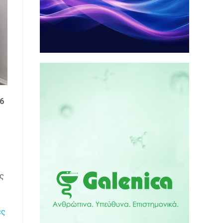
6
ς
ες