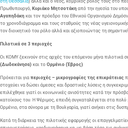
στη Θεσσαλία
) αλλά και ο νέος, κομβικός ρόλος τους στο π
Πρωθυπουργό,
Κυριάκο Μητσοτάκη
από την ηγεσία του υπο
Αγαπηδάκη
και τον πρόεδρο του Εθνικού Οργανισμού Δημόσι
το χρονοδιάγραμμα και τους σταθμούς της νέας υγειονομική
τον διοικητικό του ρόλο αλλά και αξιοποιώντας τη σημαντικ
Πιλοτικά σε 3 περιοχές
Οι ΚΟΜΥ ξεκινούν στις αρχές του επόμενου μήνα πιλοτικά σ
(Δωδεκάνησα)
και το
Ορμένιο (Έβρος)
.
Πρόκειται για
περιοχές – μικρογραφίες της επικράτειας
π
στοχεύει να δώσει άμεσες και δραστικές λύσεις η συγκεκριμέ
επιλέχθηκε γιατί οι κοινωνικές ανισότητες κατά την πρόσβα
κατοίκους του. Η Ψέριμος, επειδή συγκαταλέγεται στα πολύ μ
Ορμένιο, στα σύνορα με τη Βουλγαρία, γιατί ανήκει στις δυσ
Κατά τη διάρκεια της πιλοτικής εφαρμογής οι επαγγελματίε
σπιρομετρήσεις, καρδιογράφημα κα, με βάση τόσο τις ανάγκ