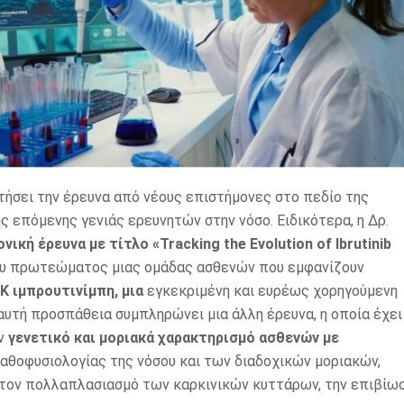
οτήσει την έρευνα από νέους επιστήμονες στο πεδίο της
ς επόμενης γενιάς ερευνητών στην νόσο. Ειδικότερα, η Δρ.
νική έρευνα με τίτλο «Tracking the Evolution of Ibrutinib
ου πρωτεώματος μιας ομάδας ασθενών που εμφανίζουν
K ιμπρουτινίμπη, μια
εγκεκριμένη και ευρέως χορηγούμενη
αυτή προσπάθεια συμπληρώνει μια άλλη έρευνα, η οποία έχει
ον
γενετικό και μοριακά χαρακτηρισμό ασθενών με
παθοφυσιολογίας της νόσου και των διαδοχικών μοριακών,
τον πολλαπλασιασμό των καρκινικών κυττάρων, την επιβίω