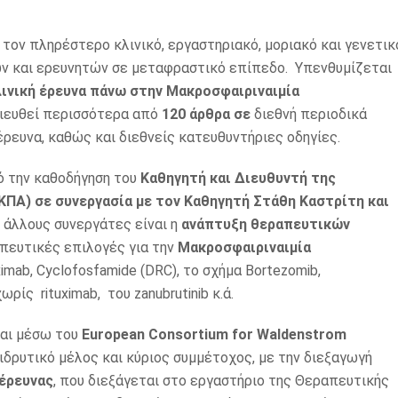
τον πληρέστερο κλινικό, εργαστηριακό, μοριακό και γενετικ
ρών και ερευνητών σε μεταφραστικό επίπεδο. Υπενθυμίζεται
ινική έρευνα πάνω στην Μακροσφαιριναιμία
σιευθεί περισσότερα από
120 άρθρα σε
διεθνή περιοδικά
ρευνα, καθώς και διεθνείς κατευθυντήριες οδηγίες.
ό την καθοδήγηση του
Καθηγητή και Διευθυντή της
ΠΑ) σε συνεργασία με τον Καθηγητή Στάθη Καστρίτη και
ι άλλους συνεργάτες είναι η
ανάπτυξη θεραπευτικών
πευτικές επιλογές για την
Μακροσφαιριναιμία
mab, Cyclofosfamide (DRC), το σχήμα Bortezomib,
ωρίς rituximab, του zanubrutinib κ.ά.
 και μέσω του
European Consortium for Waldenstrom
ι ιδρυτικό μέλος και κύριος συμμέτοχος, με την διεξαγωγή
έρευνας
, που διεξάγεται στο εργαστήριο της Θεραπευτικής