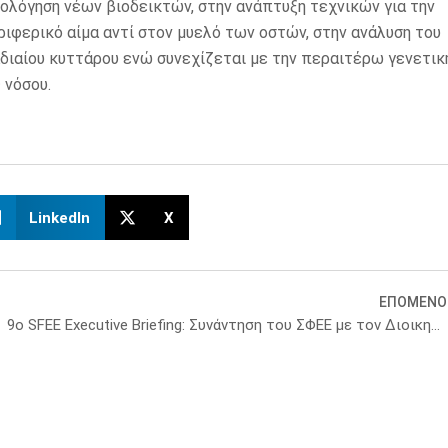
ιολόγηση νέων βιοδεικτών, στην ανάπτυξη τεχνικών για την
ιφερικό αίμα αντί στον μυελό των οστών, στην ανάλυση του
αίου κυττάρου ενώ συνεχίζεται με την περαιτέρω γενετική
 νόσου.
LinkedIn
X
ΕΠΟΜΕΝΟ
9ο SFEE Executive Briefing: Συνάντηση του ΣΦΕΕ με τον Διοικητή της Τράπεζας της Ελλάδος