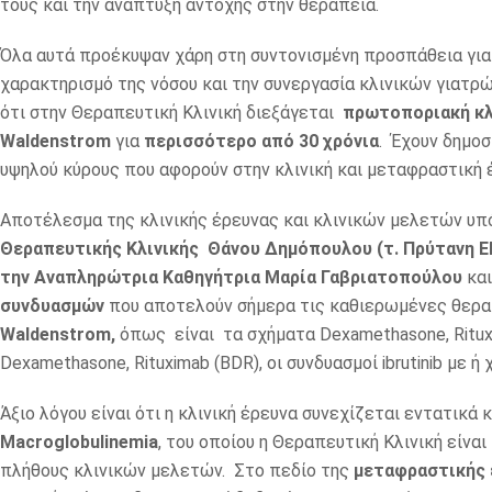
τους και την ανάπτυξη αντοχής στην θεραπεία.
Όλα αυτά προέκυψαν χάρη στη συντονισμένη προσπάθεια για 
χαρακτηρισμό της νόσου και την συνεργασία κλινικών γιατ
ότι στην Θεραπευτική Κλινική διεξάγεται
πρωτοποριακή κλ
Waldenstrom
για
περισσότερο από 30 χρόνια
. Έχουν δημο
υψηλού κύρους που αφορούν στην κλινική και μεταφραστική έ
Αποτέλεσμα της κλινικής έρευνας και κλινικών μελετών υπ
Θεραπευτικής Κλινικής Θάνου Δημόπουλου (τ. Πρύτανη ΕΚ
την Αναπληρώτρια Καθηγήτρια Μαρία Γαβριατοπούλου
κα
συνδυασμών
που αποτελούν σήμερα τις καθιερωμένες θερα
Waldenstrom,
όπως είναι τα σχήματα Dexamethasone, Rituxi
Dexamethasone, Rituximab (BDR), οι συνδυασμοί ibrutinib με ή χ
Άξιο λόγου είναι ότι η κλινική έρευνα συνεχίζεται εντατικά
Macroglobulinemia
, του οποίου η Θεραπευτική Κλινική είνα
πλήθους κλινικών μελετών. Στο πεδίο της
μεταφραστικής 