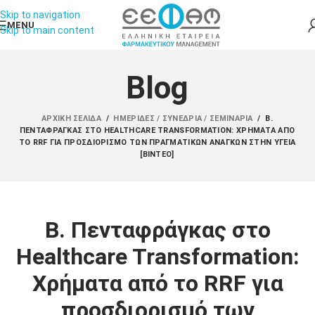
Skip to navigation
MENU
Skip to main content
Blog
ΑΡΧΙΚΉ ΣΕΛΊΔΑ
/
ΗΜΕΡΊΔΕΣ / ΣΥΝΈΔΡΙΑ / ΣΕΜΙΝΆΡΙΑ
/
Β.
ΠΕΝΤΑΦΡΆΓΚΑΣ ΣΤΟ HEALTHCARE TRANSFORMATION: ΧΡΉΜΑΤΑ ΑΠΌ
ΤΟ RRF ΓΙΑ ΠΡΟΣΔΙΟΡΙΣΜΌ ΤΩΝ ΠΡΑΓΜΑΤΙΚΏΝ ΑΝΑΓΚΏΝ ΣΤΗΝ ΥΓΕΊΑ
[ΒΊΝΤΕΟ]
Β. Πενταφράγκας στο
Healthcare Transformation:
Χρήματα από το RRF για
προσδιορισμό των