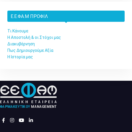
Ε.Ε.ΦΑ.Μ ΠΡΟΦΊΛ
Τι Κάνουμε
Η Αποστολή & οι Στόχοι μας
Διακυβέρνηση
Πως Δημιουργούμε Αξία
Η Ιστορία μας