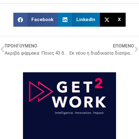
Facebook
LinkedIn
X
ΠΡΟΗΓΟΥΜΕΝΟ
ΕΠΟΜΕΝΟ
Ακριβά φάρμακα: Ποιες 43 δραστικές ουσίες μπαίνουν στα ράφια των ιδιωτικών φαρμακείων – Όλο το ΦΕΚ
Εκ νέου η διαδικασία διαπραγμάτευσης της τιμής των συστημάτων καταγραφής γλυκόζης, παλαιών και νέων