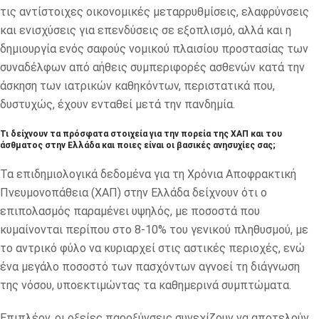
τις αντίστοιχες οικονομικές μεταρρυθμίσεις, ελαφρύνσεις
και ενισχύσεις για επενδύσεις σε εξοπλισμό, αλλά και η
δημιουργία ενός σαφούς νομικού πλαισίου προστασίας των
συναδέλφων από αήθεις συμπεριφορές ασθενών κατά την
άσκηση των ιατρικών καθηκόντων, περιστατικά που,
δυστυχώς, έχουν ενταθεί μετά την πανδημία.
Τι δείχνουν τα πρόσφατα στοιχεία για την πορεία της ΧΑΠ και του
άσθματος στην Ελλάδα και ποιες είναι οι βασικές ανησυχίες σας;
Τα επιδημιολογικά δεδομένα για τη Χρόνια Αποφρακτική
Πνευμονοπάθεια (ΧΑΠ) στην Ελλάδα δείχνουν ότι ο
επιπολασμός παραμένει υψηλός, με ποσοστά που
κυμαίνονται περίπου στο 8-10% του γενικού πληθυσμού, με
το αντρικό φύλο να κυριαρχεί στις αστικές περιοχές, ενώ
ένα μεγάλο ποσοστό των πασχόντων αγνοεί τη διάγνωση
της νόσου, υποεκτιμώντας τα καθημερινά συμπτώματα.
Επιπλέον, οι οξείες παροξύνσεις συνεχίζουν να αποτελούν