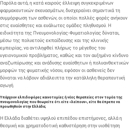
Παρόλα αυτά, η κατά καιρούς έλλειψη συγκεκριμένων
φαρμακευτικών σκευασμάτων, δυσχεραίνει σημαντικά τη
συμμόρφωση των ασθενών, οι οποίοι πολλές φορές ανήκουν
στις ευαίσθητες και ευάλωτες ομάδες πληθυσμού. Η
ειδικότητα της Πνευμονολογίας-Φυματιολογίας δύναται,
μέσω της πολυετούς εκπαίδευσης και της κλινικής
εμπειρίας, να αντιληφθεί πλήρως το μέγεθος του
υγειονομικού προβλήματος, καθώς και τον αυξημένο κίνδυνο
αναζωπύρωσης και ανάδυσης ευαίσθητων ή πολυανθεκτικών
μορφών της φυματικής νόσου, εφόσον οι ασθενείς δεν
δύναται να λάβουν αδιάλειπτα την κατάλληλη θεραπευτική
αγωγή.
Υπάρχουν ελπιδοφόρες καινοτομίες ή νέες θεραπείες στον τομέα της
πνευμονολογίας που θεωρείτε ότι είτε «λείπουν», είτε θα έπρεπε να
προωθηθούν στην Ελλάδα;
Η Ελλάδα διαθέτει υψηλού επιπέδου επιστήμονες, αλλά η
θεσμική και χρηματοδοτική καθυστέρηση στην υιοθέτηση