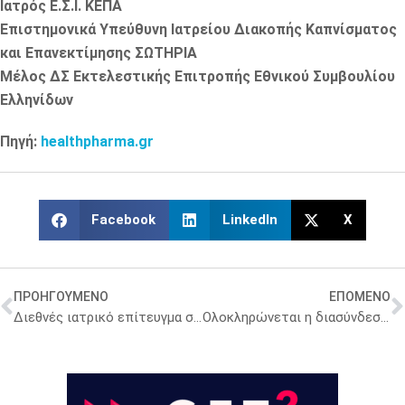
Ιατρός Ε.Σ.Ι. ΚΕΠΑ
Επιστημονικά Υπεύθυνη Ιατρείου Διακοπής Καπνίσματος
και Επανεκτίμησης ΣΩΤΗΡΙΑ
Μέλος ΔΣ Εκτελεστικής Επιτροπής Εθνικού Συμβουλίου
Ελληνίδων
Πηγή:
healthpharma.gr
Facebook
LinkedIn
X
ΠΡΟΗΓΟΥΜΕΝΟ
ΕΠΟΜΕΝΟ
Διεθνές ιατρικό επίτευγμα στην Ελλάδα -Μητέρα φέρνει στον κόσμο δεύτερο παιδί μετά από μεταμόσχευση ωοθηκικού ιστού
Oλοκληρώνεται η διασύνδεση ΕΚΕΑ με τις αιμοδοσίες των νοσοκομείων της Αττικής