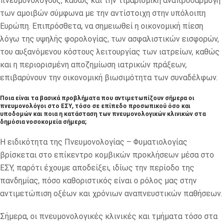
πνευμονολόγους, καθώς και την τιμαριθμική αναπροσαρμογή
των αμοιβών σύμφωνα με την αντίστοιχη στην υπόλοιπη
Ευρώπη. Επιπρόσθετα, να σημειωθεί η οικονομική πίεση
λόγω της υψηλής φορολογίας, των ασφαλιστικών εισφορών,
του αυξανόμενου κόστους λειτουργίας των ιατρείων, καθώς
και η περιορισμένη αποζημίωση ιατρικών πράξεων,
επιβαρύνουν την οικονομική βιωσιμότητα των συναδέλφων.
Ποια είναι τα βασικά προβλήματα που αντιμετωπίζουν σήμερα οι
πνευμονολόγοι στο ΕΣΥ, τόσο σε επίπεδο προσωπικού όσο και
υποδομών και ποια η κατάσταση των πνευμονολογικών κλινικών στα
δημόσια νοσοκομεία σήμερα;
Η ειδικότητα της Πνευμονολογίας – Φυματιολογίας
βρίσκεται στο επίκεντρο κομβικών προκλήσεων μέσα στο
ΕΣΥ, παρότι έχουμε αποδείξει, ιδίως την περίοδο της
πανδημίας, πόσο καθοριστικός είναι ο ρόλος μας στην
αντιμετώπιση οξέων και χρόνιων αναπνευστικών παθήσεων.
Σήμερα, οι πνευμονολογικές κλινικές και τμήματα τόσο στα