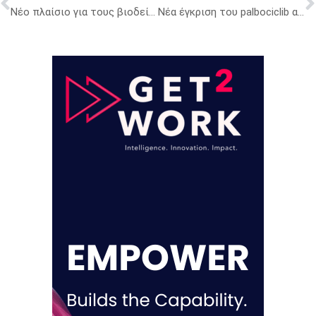
Νέο πλαίσιο για τους βιοδείκτες στην ογκολογία: Τι αλλάζει, ποιοι επηρεάζονται και γιατί καθυστερεί
Νέα έγκριση του palbociclib από τον FDA για τον HR+/HER2+ μεταστατικό καρκίνο του μαστού