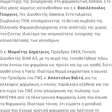
συμμετοχής της βιομηχανίας στη φαρμακευτική δαπάνη. Στο
ίδιο μήκος κύματος κατευθύνθηκε και ο κ.
Βασιλόπουλος
Γεώργιος
, Γεν. Διευθυντής Galenica, Εντεταλμένος
Σύμβουλος ΠΕΦ, επισημαίνοντας τη θετική συμβολή της
Ελληνικής Φαρμακοβιομηχανίας στην ανάπτυξη της χώρας
τονίζοντας ιδιαίτερα την αναγκαιότητα ενίσχυσης της
υποκατάστασης των γενοσήμων.
Ο κ.
Μωραΐτης
Δημήτριος
, Πρόεδρος ΕΦΕΧ, Γενικός
Διευθυντής ΒΙΑΝ Α.Ε, με τη σειρά του, τοποθετήθηκε πάνω
στην έννοια του φαρμάκου ως προϊόν και όχι ως αγαθό, διότι
αγαθό είναι η Υγεία. Ιδιαίτερα θερμά εκφράστηκε η αγωνία
του Πρόεδρου του ΠΦΣ κ.
Απόστολου Βαλτά
, για τις
ελλείψεις φαρμάκων, ο οποίος παράλληλα εξέθεσε και την
επιτυχία του ΠΦΣ στην απαγόρευση της πώλησης των
ΜΗΣΥΦΑ από τα Ηλεκτρονικά Φαρμακεία, λύση που έσωσε
τα Φαρμακεία. Ιδιαίτερα τόνισε, ότι είμαστε η μοναδική
χώρα που έχουμε κρατικά φαρμακεία και πρότεινε τη