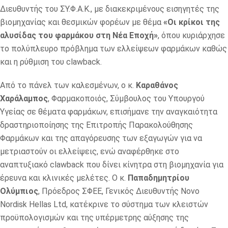
Διευθυντής του ΣΥ.Φ.Α.Κ., με διακεκριμένους εισηγητές της
βιομηχανίας και θεσμικών φορέων με θέμα
«Οι κρίκοι της
αλυσίδας του φαρμάκου στη Νέα Εποχή»
, όπου κυριάρχησε
το πολύπλευρο πρόβλημα των ελλείψεων φαρμάκων καθώς
και η ρύθμιση του clawback.
Από το πάνελ των καλεσμένων, ο κ.
Καραθάνος
Χαράλαμπος
, Φαρμακοποιός, Σύμβουλος του Υπουργού
Υγείας σε θέματα φαρμάκων, επισήμανε την αναγκαιότητα
δραστηριοποίησης της Επιτροπής Παρακολούθησης
Φαρμάκων και της απαγόρευσης των εξαγωγών για να
μετριαστούν οι ελλείψεις, ενώ αναφέρθηκε στο
αναπτυξιακό clawback που δίνει κίνητρα στη βιομηχανία για
έρευνα και κλινικές μελέτες. Ο κ.
Παπαδημητρίου
Ολύμπιος
, Πρόεδρος ΣΦΕΕ, Γενικός Διευθυντής Novo
Nordisk Hellas Ltd, κατέκρινε το σύστημα των κλειστών
προϋπολογισμών και της υπέρμετρης αύξησης της