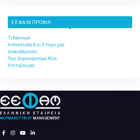
Ελληνική Εταιρεία Μελέτης Ήπατος: Νέα
εκστρατεία ενημέρωσης
29/07/2026
UNAIDS: Απομακρύνεται ο στόχος για τέλος του
AIDS έως το 2030
29/07/2026
Ποια είναι τα μέλη της προσωρινής διοικούσας
επιτροπής του ΠΙΣ
29/07/2026
Ε.Ε.ΦΑ.Μ ΠΡΟΦΊΛ
Τι Κάνουμε
Η Αποστολή & οι Στόχοι μας