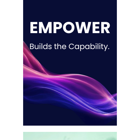
ΠΡΟΗΓΟΥΜΕΝΟ
ΕΠΟΜΕΝΟ
Νέα υπερσύγχρονη συσκευή μεταφοράς καρδιάς ενισχύει τις μεταμοσχεύσεις στο Ωνάσειο Νοσοκομείο
Γιατί η Novartis λέει «όχι» στα GLP-1 – και δεν ανησυχεί