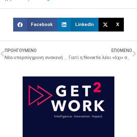
υγείας και της καινοτομίας.
Κοινή δέσμευση για συνέχεια
Η συνάντηση ολοκληρώθηκε με κοινή δέσμευση για διατήρηση
ανοικτών διαύλων επικοινωνίας και συνεργασίας. Όπως
επισημάνθηκε, ο συστηματικός διάλογος μεταξύ θεσμικών
φορέων, επιχειρηματικής κοινότητας και διεθνών εταίρων
αποτελεί βασική προϋπόθεση για ένα σύστημα υγείας πιο
αποτελεσματικό, ανθεκτικό και προσανατολισμένο στον
ασθενή.
Πηγή:
healthpharma.gr
Facebook
LinkedIn
X