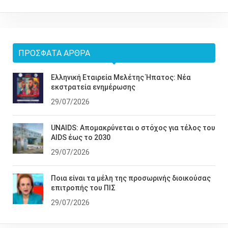
Ημερίδες / Συνέδρια / Σεμινάρια
Σεμινάρια Άλλων Φορέων
Χορηγούμενα Άρθρα
Νέα ΕΕΦΑΜ
ΔΗΜΟΦΙΛΉ ΆΡΘΡΑ
ΠΡΌΣΦΑΤΑ ΆΡΘΡΑ