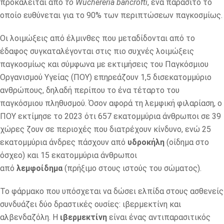
προκαλείται από
το Wuchereria bancrofti
, ένα παράσιτο το
οποίο ευθύνεται για το 90% των περιπτώσεων παγκοσμίως.
Οι λοιμώξεις από έλμινθες που μεταδίδονται από το
έδαφος συγκαταλέγονται στις πιο συχνές λοιμώξεις
παγκοσμίως και σύμφωνα με εκτιμήσεις του Παγκόσμιου
Οργανισμού Υγείας (ΠΟΥ) επηρεάζουν 1,5 δισεκατομμύριο
ανθρώπους, δηλαδή περίπου το ένα τέταρτο του
παγκόσμιου πληθυσμού. Όσον αφορά τη λεμφική φιλαρίαση, ο
ΠΟΥ εκτίμησε το 2023 ότι 657 εκατομμύρια άνθρωποι σε 39
χώρες ζουν σε περιοχές που διατρέχουν κίνδυνο, ενώ 25
εκατομμύρια άνδρες πάσχουν από
υδροκήλη
(οίδημα στο
όσχεο) και 15 εκατομμύρια άνθρωποι
από
λεμφοίδημα
(πρήξιμο στους ιστούς του σώματος).
Το φάρμακο που υπόσχεται να δώσει ελπίδα στους ασθενείς
συνδυάζει δύο δραστικές ουσίες: ιβερμεκτίνη και
αλβενδαζόλη. Η
ιβερμεκτίνη
είναι ένας αντιπαρασιτικός