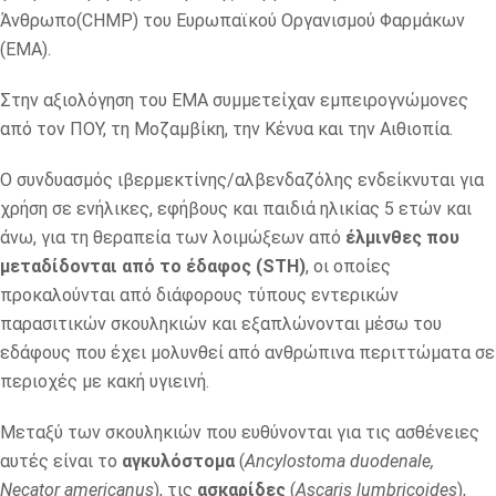
Άνθρωπο(CHMP) του Ευρωπαϊκού Οργανισμού Φαρμάκων
(EMA).
Στην αξιολόγηση του ΕΜΑ συμμετείχαν εμπειρογνώμονες
από τον ΠΟΥ, τη Μοζαμβίκη, την Κένυα και την Αιθιοπία.
Ο συνδυασμός ιβερμεκτίνης/αλβενδαζόλης ενδείκνυται για
χρήση σε ενήλικες, εφήβους και παιδιά ηλικίας 5 ετών και
άνω, για τη θεραπεία των λοιμώξεων από
έλμινθες που
μεταδίδονται από το έδαφος (STH)
, οι οποίες
προκαλούνται από διάφορους τύπους εντερικών
παρασιτικών σκουληκιών και εξαπλώνονται μέσω του
εδάφους που έχει μολυνθεί από ανθρώπινα περιττώματα σε
περιοχές με κακή υγιεινή.
Μεταξύ των σκουληκιών που ευθύνονται για τις ασθένειες
αυτές είναι το
αγκυλόστομα
(
Ancylostoma duodenale,
Necator americanus
), τις
ασκαρίδες
(
Ascaris lumbricoides
),