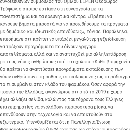
συνδιευθύνων σύμβουλος του Ομίλου ELPEN Θεόδωρος
Τρύφων, ο οποίος εστίασε στη συνεργασία με τα
πανεπιστήμια και τα ερευνητικά κέντρα. «Πρέπει να
κάνουμε βήματα μπροστά για να προωθήσουμε τα πράγματα
με δημόσιες και ιδιωτικές επενδύσεις», τόνισε. Παράλληλα,
επεσήμανε ότι πρέπει να υπάρξει μεγαλύτερη εξειδίκευση,
να τρέξουν προγράμματα που δίνουν γρήγορα
αποτελέσματα, αλλά και να αναπτυχθεί μια αλληλεπίδραση
με τους νέους ανθρώπους από το σχολείο. «Κάθε βιομηχανία
θα πρέπει να αναπτύσσει προγράμματα εκπαίδευσης των
νέων ανθρώπων», πρόσθεσε, επικαλούμενος ως παράδειγμα
το τι συμβαίνει στον κλάδο του φαρμάκου. Όσον αφορά την
πορεία της Ελλάδας, αναγνώρισε ότι από το 2019 η χώρα
έχει αλλάξει σελίδα, καλώντας ταυτόχρονα τους Έλληνες
επιχειρηματίες να αναλάβουν περισσότερα ρίσκα, να
επενδύσουν στην τεχνολογία και να επεκταθούν στο
εξωτερικό. Υπενθυμίζεται ότι η Πανελλήνια Ένωση
Φαρμακοβιομηχανίας (ΠΕΦ) έχοντας ως στόχο να προσφέρει