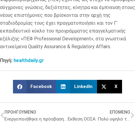
σύγχρονες γνώσεις, δεξιότητες, κίνητρα και έμπνευση στους
νέους επιστήμονες που βρίσκονται στην αρχή της
σταδιοδρομίας τους έχει πραγματοποιήσει και τον Γ’
εκπαιδευτικό κύκλο του προγράμματος επαγγελματικής
εξέλιξης «ΠΕΦ Professional Development», στα γνωστικά
αντικείμενα Quality Assurance & Regulatory Affairs.
Πηγή:
healthdaily.gr
Facebook
LinkedIn
X
ΠΡΟΗΓΟΥΜΕΝΟ
ΕΠΟΜΕΝΟ
Ενεργοποιήθηκε η πρόσβαση των Επισκεπτών Υγείας στα Εθνικά Μητρώα Εμβολιασμών Παιδιών, Εφήβων και Ενηλίκων
Έκθεση ΟΟΣΑ: Πολύ υψηλό το ποσοστό του “brain drain” των γιατρών στην Ελλάδα